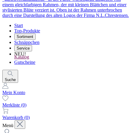
Start
Top-Produkte
Sortiment
Schnäppchen
Service
NEU!
Katalog
Gutscheine
Suche
Mein Konto
Merkliste
(0)
Warenkorb
(0)
Menü