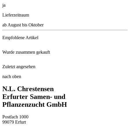
ja
Lieferzeitraum
ab August bis Oktober
Empfohlene Artikel
Wurde zusammen gekauft
Neudorff® Azet® StaudenDünger ...
Zuletzt angesehen
Ruhmeskrone Lutea
Schacht Wurzel Power, 950g
nach oben
Zwerg-Rittersporn Blauer Zwerg ...
N.L. Chrestensen
Zwerg-Alant
Kleingrubber
Erfurter Samen- und
Pflanzenzucht GmbH
Feuersalbei Cleopatra
Solabiol® Schachtelhalm Sud
Postfach 1000
Blaue Passionsblume
99079 Erfurt