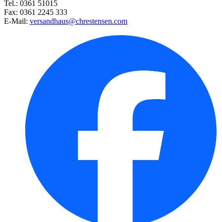
Tel.: 0361 51015
Pfeffer-Salbei
Fax: 0361 2245 333
E-Mail:
versandhaus@chrestensen.com
Durchwachsene Silphie
Sandglöckchen Blaulicht
Teppichaster Snowflurry
Madonnenlilie