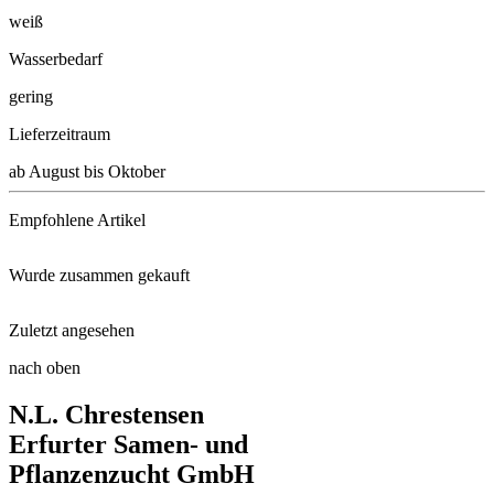
weiß
Wasserbedarf
gering
Lieferzeitraum
ab August bis Oktober
Empfohlene Artikel
Wurde zusammen gekauft
Neudorff® Azet® StaudenDünger ...
Zuletzt angesehen
Bärenfellgras Pic Carlit
Schacht Wurzel Power, 950g
nach oben
Wimper-Perlgras
N.L. Chrestensen
Blauschwingel Elijah Blue
Kleingrubber
Erfurter Samen- und
Pflanzenzucht GmbH
Funkie Orange Marmelade