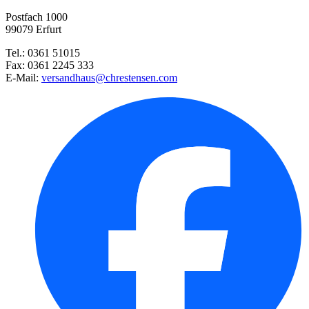
Postfach 1000
Purpur-Liebesgras
99079 Erfurt
Tel.: 0361 51015
Rosa Haargras
Fax: 0361 2245 333
E-Mail:
versandhaus@chrestensen.com
Zierjohannisbeere Oregon Snowf ...
Tränendes Herz Alba
Polsterthymian Albiflorus