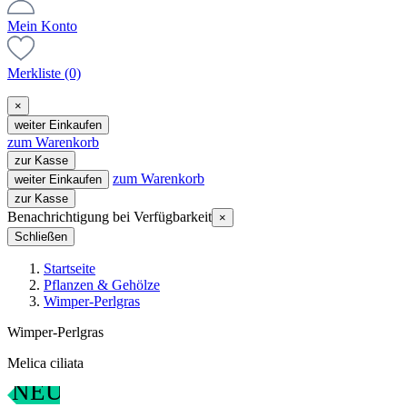
Mein Konto
Merkliste
(0)
×
weiter Einkaufen
zum Warenkorb
zur Kasse
zum Warenkorb
weiter Einkaufen
zur Kasse
Benachrichtigung bei Verfügbarkeit
×
Schließen
Startseite
Pflanzen & Gehölze
Wimper-Perlgras
Wimper-Perlgras
Melica ciliata
NEU