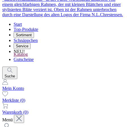
Start
Top-Produkte
Sortiment
Schnäppchen
Service
NEU!
Katalog
Gutscheine
Suche
Mein Konto
Merkliste
(0)
Warenkorb
(0)
Menü