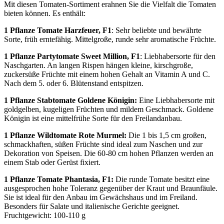
Mit diesen Tomaten-Sortiment erahnen Sie die Vielfalt die Tomaten
bieten können. Es enthält:
1 Pflanze Tomate Harzfeuer, F1
: Sehr beliebte und bewährte
Sorte, früh erntefähig. Mittelgroße, runde sehr aromatische Früchte.
1 Pflanze Partytomate Sweet Million, F1
: Liebhabersorte für den
Naschgarten. An langen Rispen hängen kleine, kirschgroße,
zuckersüße Früchte mit einem hohen Gehalt an Vitamin A und C.
Nach dem 5. oder 6. Blütenstand entspitzen.
1 Pflanze Stabtomate Goldene Königin:
Eine Liebhabersorte mit
goldgelben, kugeligen Früchten und mildem Geschmack. Goldene
Königin ist eine mittelfrühe Sorte für den Freilandanbau.
1 Pflanze Wildtomate Rote Murmel:
Die 1 bis 1,5 cm großen,
schmackhaften, süßen Früchte sind ideal zum Naschen und zur
Dekoration von Speisen. Die 60-80 cm hohen Pflanzen werden an
einem Stab oder Gerüst fixiert.
1 Pflanze Tomate Phantasia, F1:
Die runde Tomate besitzt eine
ausgesprochen hohe Toleranz gegenüber der Kraut und Braunfäule.
Sie ist ideal für den Anbau im Gewächshaus und im Freiland.
Besonders für Salate und italienische Gerichte geeignet.
Fruchtgewicht: 100-110 g