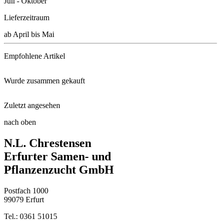
Juli - Oktober
Lieferzeitraum
ab April bis Mai
Empfohlene Artikel
Wurde zusammen gekauft
Solabiol® Tomatendünger
Zuletzt angesehen
Stabtomate Harzfeuer, F1 (unve ...
Floragard® Bio-Erde Lecker
nach oben
Tomaten-Sortiment
N.L. Chrestensen
Gemüse-Sortiment
Tomaten-Vliesschlauch Supergro ...
Erfurter Samen- und
Pflanzenzucht GmbH
Tomate Ochsenherz (unveredelt) ...
Postfach 1000
Gemüsepaprika Yolo Wonder (unv ...
99079 Erfurt
Tel.: 0361 51015