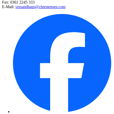
Cocktailtomate Indigo Rose (un ...
Fax: 0361 2245 333
E-Mail:
versandhaus@chrestensen.com
Steckzwiebel Red Karmen
Hausgurke Euphya, F1 (veredelt ...
Mexikanische Minigurke
Steckzwiebel Stuttgarter Riese ...
Mini-Aubergine