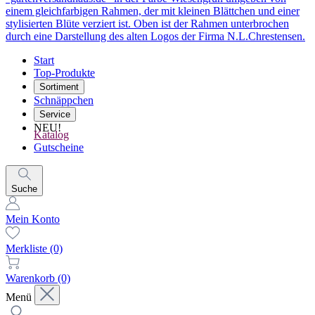
Start
Top-Produkte
Sortiment
Schnäppchen
Service
NEU!
Katalog
Gutscheine
Suche
Mein Konto
Merkliste
(0)
Warenkorb
(0)
Menü