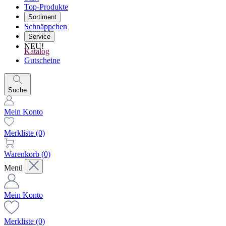
Top-Produkte
Sortiment
Schnäppchen
Service
NEU!
Katalog
Gutscheine
Suche
Mein Konto
Merkliste
(0)
Warenkorb
(0)
Menü
Mein Konto
Merkliste
(0)