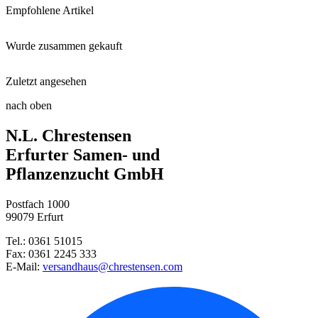
Empfohlene Artikel
Wurde zusammen gekauft
Floragard® Bio-Erde Duftend
Zuletzt angesehen
Edelrose Caribia®
Rosendünger
nach oben
Strauchrose Circle of Life®
N.L. Chrestensen
Edelrose Osiana
Rosenmanschetten
Erfurter Samen- und
Pflanzenzucht GmbH
Edelrose Oh Happy Day®
Postfach 1000
Strauchrose Ile de Fleurs
99079 Erfurt
Tel.: 0361 51015
Stabtomate Harzfeuer, F1
Fax: 0361 2245 333
E-Mail:
versandhaus@chrestensen.com
Austernpflanze