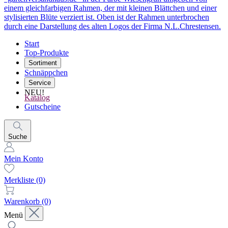
Start
Top-Produkte
Sortiment
Schnäppchen
Service
NEU!
Katalog
Gutscheine
Suche
Mein Konto
Merkliste
(0)
Warenkorb
(0)
Menü