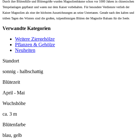
Durch ihre Blütenfülle und Blütengröße wurden Magnolienbäume schon vor 1000 Jahren in chinesischen
Tempelanlagen gepflanzt und waren nur dem Kaiser vorbehalten. Für besondere Verdienste verlieh der
Kaiser Magnolien als eine der höchsten Auszeichnungen an seine Untertanen. Gerade nach den kalten und
trüben Tagen des Winters sind die großen, tulpenförmigen Blüten der Magnolie Balsam für die Seele.
Verwandte Kategorien
Weitere Ziergehölze
Pflanzen & Gehölze
Neuheiten
Standort
sonnig - halbschattig
Blütezeit
April - Mai
Wuchshöhe
ca. 3 m
Blütenfarbe
blau, gelb