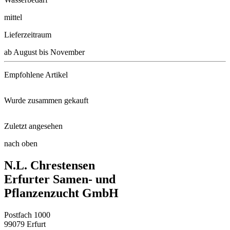
mittel
Lieferzeitraum
ab August bis November
Empfohlene Artikel
Wurde zusammen gekauft
Schacht Wurzel Power, 950g
Zuletzt angesehen
Winteraster Manito
Gartenspaten
nach oben
Magnolie Blue Opal
N.L. Chrestensen
Scheinsonnenhut SunSeekers® Mi ...
Neudorffs® UrgesteinsMehl
Erfurter Samen- und
Pflanzenzucht GmbH
Saatschalen - Blumen
Postfach 1000
Gartenmohn Royal Wedding
99079 Erfurt