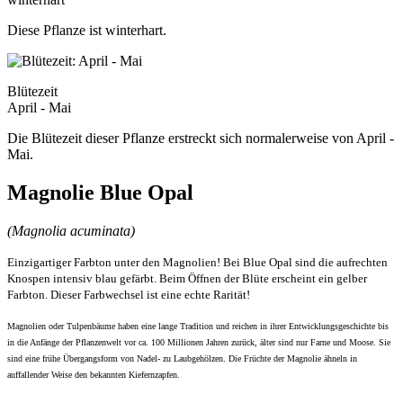
Diese Pflanze ist winterhart.
Blütezeit
April - Mai
Die Blütezeit dieser Pflanze erstreckt sich normalerweise von April -
Mai.
Magnolie Blue Opal
(Magnolia acuminata)
Einzigartiger Farbton unter den Magnolien! Bei Blue Opal sind die aufrechten
Knospen intensiv blau gefärbt. Beim Öffnen der Blüte erscheint ein gelber
Farbton. Dieser Farbwechsel ist eine echte Rarität!
Magnolien oder Tulpenbäume haben eine lange Tradition und reichen in ihrer Entwicklungsgeschichte bis
in die Anfänge der Pflanzenwelt vor ca. 100 Millionen Jahren zurück, älter sind nur Farne und Moose. Sie
sind eine frühe Übergangsform von Nadel- zu Laubgehölzen. Die Früchte der Magnolie ähneln in
auffallender Weise den bekannten Kiefernzapfen.