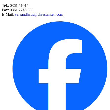
Tel.: 0361 51015
Winterharter Eukalyptus Azura, ...
Fax: 0361 2245 333
E-Mail:
versandhaus@chrestensen.com
Pepino-Birnenmelone Copa® (unv ...
Baum-Chili
Waldheidelbeere