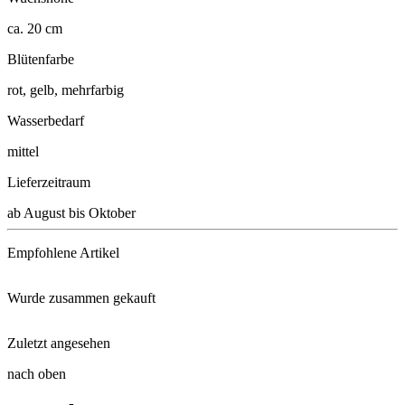
ca. 20 cm
Blütenfarbe
rot, gelb, mehrfarbig
Wasserbedarf
mittel
Lieferzeitraum
ab August bis Oktober
Empfohlene Artikel
Wurde zusammen gekauft
Neudorff® Azet® StaudenDünger ...
Zuletzt angesehen
Staudenmittagsblume Tiffendell ...
Schacht Wurzel Power, 950g
nach oben