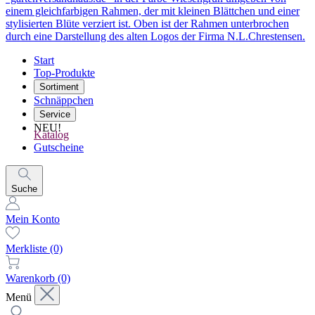
Start
Top-Produkte
Sortiment
Schnäppchen
Service
NEU!
Katalog
Gutscheine
Suche
Mein Konto
Merkliste
(0)
Warenkorb
(0)
Menü