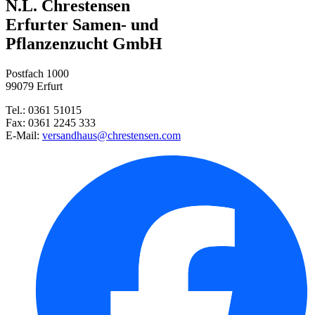
Kokardenblume Kobold
N.L. Chrestensen
Blaukissen Blaumeise
Kleingrubber
Erfurter Samen- und
Pflanzenzucht GmbH
Steinkraut Goldkugel
Postfach 1000
Alpen-Aster Dunkle Schöne
99079 Erfurt
Tel.: 0361 51015
Rutenhirse Rotstrahlbusch
Fax: 0361 2245 333
E-Mail:
versandhaus@chrestensen.com
Tränendes Herz Alba
Rittersporn Galahad