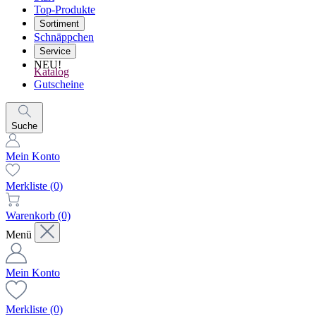
Top-Produkte
Sortiment
Schnäppchen
Service
NEU!
Katalog
Gutscheine
Suche
Mein Konto
Merkliste
(0)
Warenkorb
(0)
Menü
Mein Konto
Merkliste
(0)