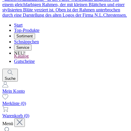
Start
Top-Produkte
Sortiment
Schnäppchen
Service
NEU!
Katalog
Gutscheine
Suche
Mein Konto
Merkliste
(0)
Warenkorb
(0)
Menü