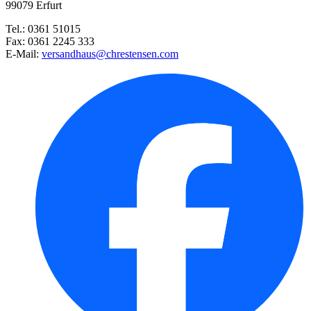
99079 Erfurt
Elatiorbegonie Sunpleasure® Sc ...
Tel.: 0361 51015
Fax: 0361 2245 333
Salzkraut
E-Mail:
versandhaus@chrestensen.com
Balkonpflanzen Trixi® compact ...
Edelpelargonie Grandeur® Deco ...
Set Männertreu Blau & Weiß
Vanilleblume
Sternmarie Taka Tuka® M White ...