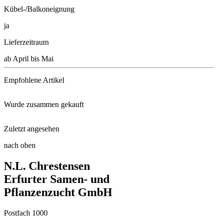
Kübel-/Balkoneignung
ja
Lieferzeitraum
ab April bis Mai
Empfohlene Artikel
Wurde zusammen gekauft
Neudorffs® UrgesteinsMehl
Zuletzt angesehen
Floragard® Bio-Erde Duftend
Schaufel klein
nach oben
Duftschokoladenblume
N.L. Chrestensen
Steckzwiebel Birnenförmige
Erfurter Samen- und
Pflanzenzucht GmbH
Zauberglöckchen-Set Cabaret® G ...
Postfach 1000