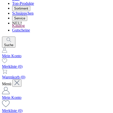
Top-Produkte
Sortiment
Schnäppchen
Service
NEU!
Katalog
Gutscheine
Suche
Mein Konto
Merkliste
(0)
Warenkorb
(0)
Menü
Mein Konto
Merkliste
(0)