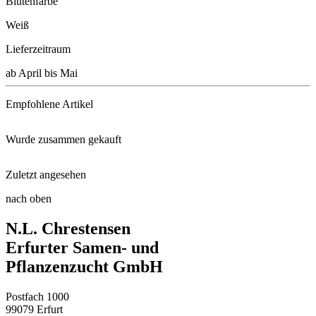
Blütenfarbe
Weiß
Lieferzeitraum
ab April bis Mai
Empfohlene Artikel
Wurde zusammen gekauft
Floragard® Bio-Erde Duftend
Zuletzt angesehen
Zauberglöckchen Trixi® Lollipo ...
nach oben
Substral® Osmocote® Langzeit D ...
Pelargonie Sunrise® Paloma
N.L. Chrestensen
Stabtomate Harzfeuer, F1 (unve ...
Blumendünger, flüssig, 7 + 5 + ...
Erfurter Samen- und
Pflanzenzucht GmbH
Mini-Snack-Gurke Minero® (Mini ...
Postfach 1000
99079 Erfurt
Pelargonie Dolce Vita Linus Pi ...