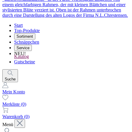
Start
Top-Produkte
Sortiment
Schnäppchen
Service
NEU!
Katalog
Gutscheine
Suche
Mein Konto
Merkliste
(0)
Warenkorb
(0)
Menü