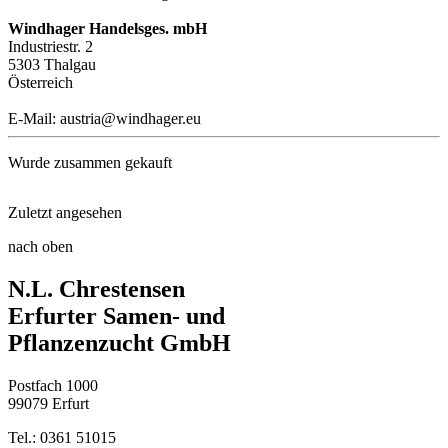
Windhager Handelsges. mbH
Industriestr. 2
5303 Thalgau
Österreich
E-Mail: austria@windhager.eu
Wurde zusammen gekauft
Zuletzt angesehen
3-Liter-Container
nach oben
Blumen Stützgitter
N.L. Chrestensen
Pflanztasche XL für Tomaten
Erfurter Samen- und
Pflanzenzucht GmbH
Vogelschutznetz RATIONAL
Postfach 1000
Floragard® Bio-Erde Lecker
99079 Erfurt
Tel.: 0361 51015