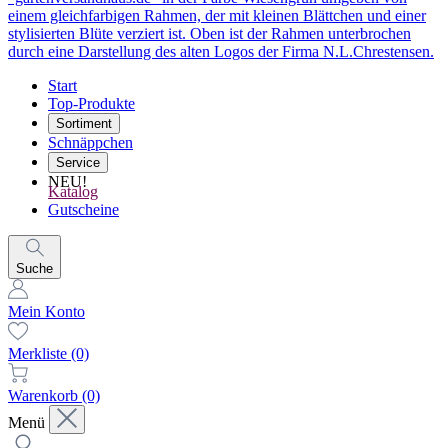
Start
Top-Produkte
Sortiment
Schnäppchen
Service
NEU!
Katalog
Gutscheine
Suche
Mein Konto
Merkliste
(0)
Warenkorb
(0)
Menü