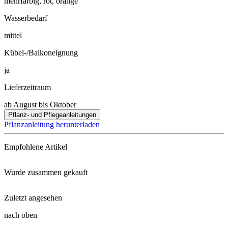
mehrfarbig, rot, orange
Wasserbedarf
mittel
Kübel-/Balkoneignung
ja
Lieferzeitraum
ab August bis Oktober
Pflanz- und Pflegeanleitungen
Pflanzanleitung herunterladen
Empfohlene Artikel
Wurde zusammen gekauft
Blumenzwiebeldünger mit Wühlma ...
Zuletzt angesehen
Orientalische Baumlilie Empoli ...
Schaufel klein
nach oben