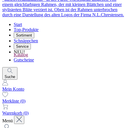
Start
Top-Produkte
Sortiment
Schnäppchen
Service
NEU!
Katalog
Gutscheine
Suche
Mein Konto
Merkliste
(0)
Warenkorb
(0)
Menü