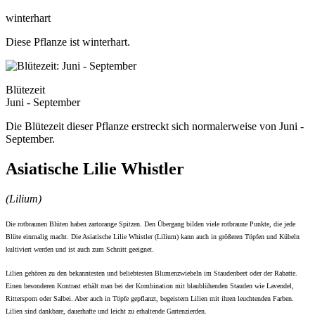
winterhart
Diese Pflanze ist winterhart.
Blütezeit
Juni - September
Die Blütezeit dieser Pflanze erstreckt sich normalerweise von Juni -
September.
Asiatische Lilie Whistler
(Lilium)
Die rotbraunen Blüten haben zartorange Spitzen. Den Übergang bilden viele rotbraune Punkte, die jede
Blüte einmalig macht. Die Asiatische Lilie Whistler (Lilium) kann auch in größeren Töpfen und Kübeln
kultiviert werden und ist auch zum Schnitt geeignet.
Lilien gehören zu den bekanntesten und beliebtesten Blumenzwiebeln im Staudenbeet oder der Rabatte.
Einen besonderen Kontrast erhält man bei der Kombination mit blaublühenden Stauden wie Lavendel,
Rittersporn oder Salbei. Aber auch in Töpfe gepflanzt, begeistern Lilien mit ihren leuchtenden Farben.
Lilien sind dankbare, dauerhafte und leicht zu erhaltende Gartenzierden.