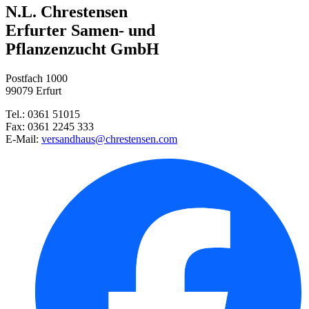
Asiatische Lilie Whistler
N.L. Chrestensen
Prachtkerze Siskiyou Pink
Damen- und Floristenschere
Erfurter Samen- und
Pflanzenzucht GmbH
Orientalische Lilie Dizzy
Neudorffs® UrgesteinsMehl
Postfach 1000
Königslilie Album
99079 Erfurt
Tel.: 0361 51015
Ritterstern Dancing Queen
Fax: 0361 2245 333
E-Mail:
versandhaus@chrestensen.com
Bergminze Triumphator
Damentulpe Annika