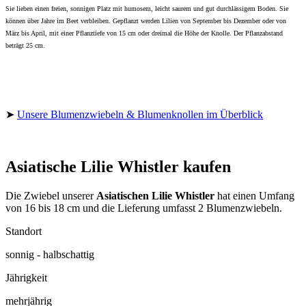
Sie lieben einen freien, sonnigen Platz mit humosem, leicht saurem und gut durchlässigem Boden. Sie
können über Jahre im Beet verbleiben. Gepflanzt werden Lilien von September bis Dezember oder von
März bis April, mit einer Pflanztiefe von 15 cm oder dreimal die Höhe der Knolle. Der Pflanzabstand
beträgt 25 cm.
➤
Unsere Blumenzwiebeln & Blumenknollen im Überblick
Asiatische Lilie Whistler kaufen
Die Zwiebel unserer
Asiatischen Lilie Whistler
hat einen Umfang
von 16 bis 18 cm und die Lieferung umfasst 2 Blumenzwiebeln.
Standort
sonnig - halbschattig
Jährigkeit
mehrjährig