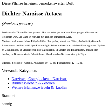
Diese Pflanze hat einen bemerkenswerten Duft.
Dichter-Narzisse Actaea
(Narcissus poeticus)
Poeticus- oder Dichter-Narzisse genannt. Eine besonders gut zum Verwildern geeignete Narzisse mit
lieblichem Duft. Die Blüte ist reinweiß mit gelb, rot umrandetem Auge.
Narzissen sind unverzichtbare Frühjahrsblüher. Ihre großen, attraktiven Blüten, das breite Spektrum der
Blütenformen und ihre vielfältigen Einsatzmöglichkeiten machen sie zu beliebten Frühlingsboten. Egal ob
an Gehölzrändern, in Staudenbeeten oder Rasenflächen, in Schalen und Balkonkästen, drinnen oder
draußen, im Boden sowie als Schnittblume - überall machen Narzissen eine gute Figur.
Pflanzzeit September - Oktober, Pflanztiefe: 10 - 15 cm, Pflanzabstand: 12 - 15 cm.
Verwandte Kategorien:
Narzissen, Osterglocken – Narcissus
Blumenzwiebeln & -knollen
Weitere Blumenzwiebeln & -knollen
Standort
sonnig