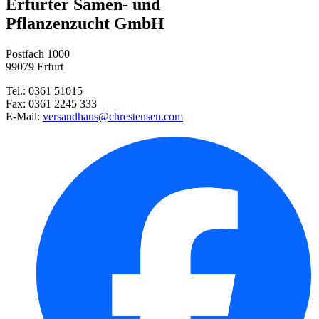
Erfurter Samen- und
Pflanzenzucht GmbH
Narzissen-Osterglocken-Mischun ...
Postfach 1000
Großblumige Krokus-Prachtmisch ...
99079 Erfurt
Tel.: 0361 51015
Botanischer Krokus Orange Mona ...
Fax: 0361 2245 333
E-Mail:
versandhaus@chrestensen.com
Herbstzeitlose Waterlily