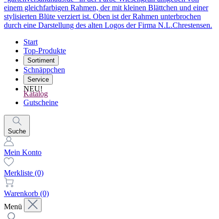
Start
Top-Produkte
Sortiment
Schnäppchen
Service
NEU!
Katalog
Gutscheine
Suche
Mein Konto
Merkliste
(0)
Warenkorb
(0)
Menü