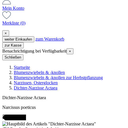
Mein Konto
Merkliste
(0)
×
zum Warenkorb
weiter Einkaufen
zur Kasse
Benachrichtigung bei Verfügbarkeit
×
Schließen
Startseite
Blumenzwiebeln & -knollen
Blumenzwiebeln & -knollen zur Herbstpflanzung
Narzissen, Osterglocken
Dichter-Narzisse Actaea
Dichter-Narzisse Actaea
Narcissus poeticus
ANGEBOT