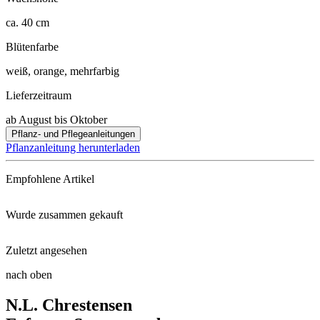
ca. 40 cm
Blütenfarbe
weiß, orange, mehrfarbig
Lieferzeitraum
ab August bis Oktober
Pflanz- und Pflegeanleitungen
Pflanzanleitung herunterladen
Empfohlene Artikel
Wurde zusammen gekauft
Blumenzwiebeldünger mit Wühlma ...
Zuletzt angesehen
Duftnarzisse Martinette
Schaufel klein
nach oben
Dichter-Narzisse Actaea
N.L. Chrestensen
Echter Märzenbecher
Damen- und Floristenschere