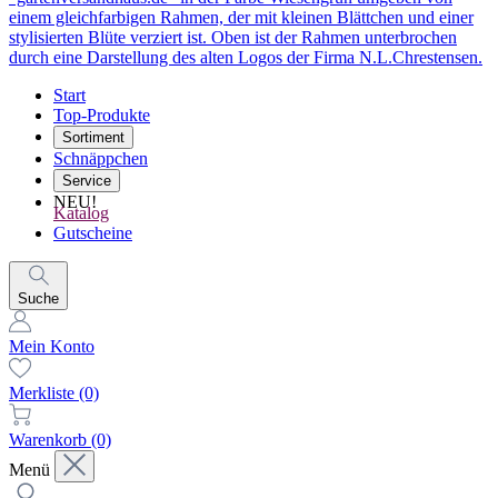
Start
Top-Produkte
Sortiment
Schnäppchen
Service
NEU!
Katalog
Gutscheine
Suche
Mein Konto
Merkliste
(0)
Warenkorb
(0)
Menü