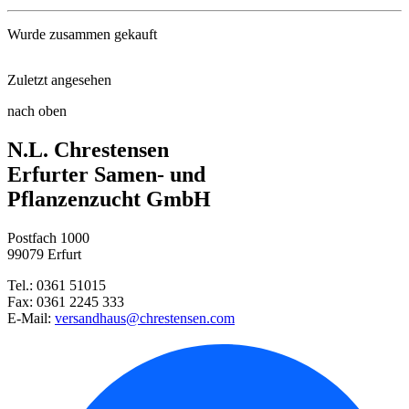
Wurde zusammen gekauft
Zuletzt angesehen
Klatschmohn
nach oben
Wild-Bienenmix-Blumenweide
N.L. Chrestensen
Erfurter Samen- und
Pflanzenzucht GmbH
Radies Riesenbutter
Postfach 1000
99079 Erfurt
Wilde Kornblume
Tel.: 0361 51015
Fax: 0361 2245 333
Wildblumen-Mischung
E-Mail:
versandhaus@chrestensen.com
Zuckermais Earlibird, F1