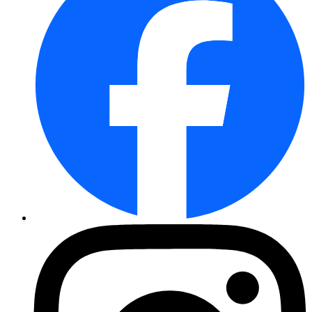
Lavendel
Sommerzauber-Mischung
Wildlupine
Buschbohnen Wachs Beste von Al ...
Einlege- und Salatgurke Delika ...