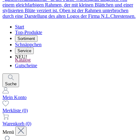
Start
Top-Produkte
Sortiment
Schnäppchen
Service
NEU!
Katalog
Gutscheine
Suche
Mein Konto
Merkliste
(0)
Warenkorb
(0)
Menü