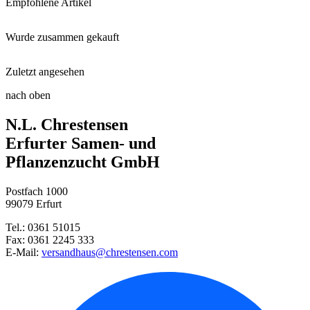
Empfohlene Artikel
Wurde zusammen gekauft
Sämaschine
Zuletzt angesehen
Steckzwiebel Stuttgarter Riese ...
Harke
nach oben
Phacelia
N.L. Chrestensen
Markerbse Gloriosa
Gartenspaten
Erfurter Samen- und
Pflanzenzucht GmbH
Blattdill Herkules
Postfach 1000
Steckzwiebel Red Karmen
99079 Erfurt
Tel.: 0361 51015
Rote Rüben Rote Kugel 2
Fax: 0361 2245 333
E-Mail:
versandhaus@chrestensen.com
Studentenblume Ehrenkreuz
Gründüngungsmix 400g Dose