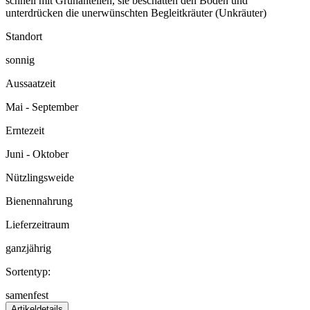
schnell mit Grünanteilen, sie beschatten den Boden und
unterdrücken die unerwünschten Begleitkräuter (Unkräuter)
Standort
sonnig
Aussaatzeit
Mai - September
Erntezeit
Juni - Oktober
Nützlingsweide
Bienennahrung
Lieferzeitraum
ganzjährig
Sortentyp:
samenfest
Artikeldetails