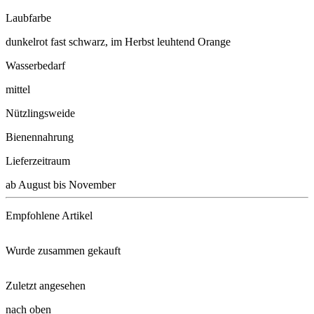
Laubfarbe
dunkelrot fast schwarz, im Herbst leuhtend Orange
Wasserbedarf
mittel
Nützlingsweide
Bienennahrung
Lieferzeitraum
ab August bis November
Empfohlene Artikel
Wurde zusammen gekauft
Schacht Wurzel Power, 950g
Zuletzt angesehen
Winterharter Freilandkaktus
Multikraft Plants
nach oben