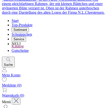
Start
Top-Produkte
Sortiment
Schnäppchen
Service
NEU!
Katalog
Gutscheine
Suche
Mein Konto
Merkliste
(0)
Warenkorb
(0)
Menü