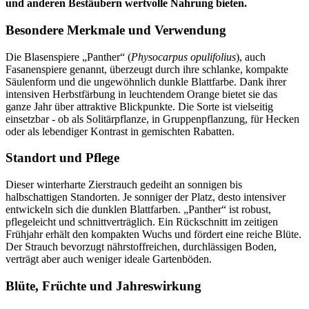
und anderen Bestäubern wertvolle Nahrung bieten.
Besondere Merkmale und Verwendung
Die Blasenspiere „Panther“ (
Physocarpus opulifolius
), auch
Fasanenspiere genannt, überzeugt durch ihre schlanke, kompakte
Säulenform und die ungewöhnlich dunkle Blattfarbe. Dank ihrer
intensiven Herbstfärbung in leuchtendem Orange bietet sie das
ganze Jahr über attraktive Blickpunkte. Die Sorte ist vielseitig
einsetzbar - ob als Solitärpflanze, in Gruppenpflanzung, für Hecken
oder als lebendiger Kontrast in gemischten Rabatten.
Standort und Pflege
Dieser winterharte Zierstrauch gedeiht an sonnigen bis
halbschattigen Standorten. Je sonniger der Platz, desto intensiver
entwickeln sich die dunklen Blattfarben. „Panther“ ist robust,
pflegeleicht und schnittverträglich. Ein Rückschnitt im zeitigen
Frühjahr erhält den kompakten Wuchs und fördert eine reiche Blüte.
Der Strauch bevorzugt nährstoffreichen, durchlässigen Boden,
verträgt aber auch weniger ideale Gartenböden.
Blüte, Früchte und Jahreswirkung