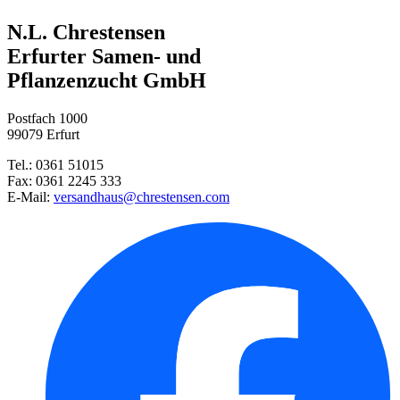
Blasenspiere Panther, PBR
N.L. Chrestensen
Winterharter Warzenkaktus
Gartenspaten
Erfurter Samen- und
Pflanzenzucht GmbH
Sonnenauge Burning Hearts
Damen- und Floristenschere
Postfach 1000
Liebesperlenstrauch Pearl Glam ...
99079 Erfurt
Tel.: 0361 51015
Bartblume Blauer Spatz®
Fax: 0361 2245 333
E-Mail:
versandhaus@chrestensen.com
Winterblühende Heide White Per ...