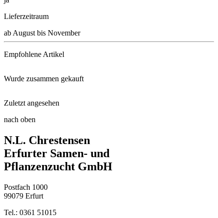
Lieferzeitraum
ab August bis November
Empfohlene Artikel
Wurde zusammen gekauft
Schacht Wurzel Power, 950g
Zuletzt angesehen
Bärenfellgras Pic Carlit
Schaufel klein
nach oben
Echter Winterjasmin
N.L. Chrestensen
Steppensalbei Blaukönigin
Gartenschere, 20 cm
Erfurter Samen- und
Pflanzenzucht GmbH
Aroniabeere Viking
Postfach 1000
Erdbeer-Duftdeutzie Strawberry ...
99079 Erfurt
Tel.: 0361 51015
Weigelie Alexandra