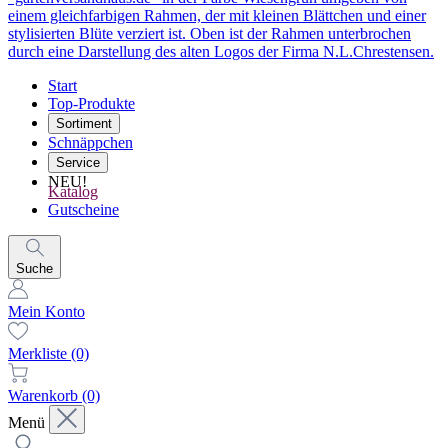
Start
Top-Produkte
Sortiment
Schnäppchen
Service
NEU!
Katalog
Gutscheine
Suche
Mein Konto
Merkliste
(0)
Warenkorb
(0)
Menü