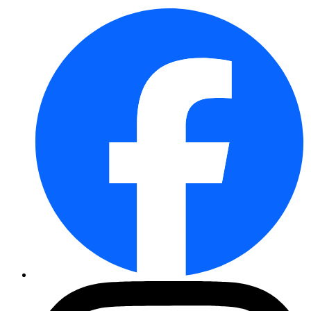
Amur-Nelke
Königslilie Album
Steppensalbei-Set
Nelkenwurz Orange Pumpkin