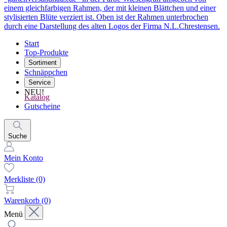
Start
Top-Produkte
Sortiment
Schnäppchen
Service
NEU!
Katalog
Gutscheine
Suche
Mein Konto
Merkliste
(0)
Warenkorb
(0)
Menü