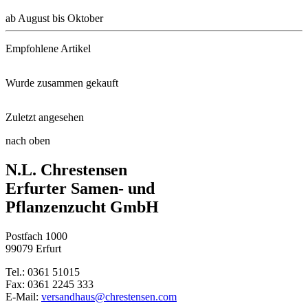
ab August bis Oktober
Empfohlene Artikel
Wurde zusammen gekauft
Neudorff® Azet® StaudenDünger ...
Zuletzt angesehen
Garten-Thymian Red Carpet
Schacht Wurzel Power, 950g
nach oben
Prachtkerze Siskiyou Pink
N.L. Chrestensen
Polsterthymian Albiflorus
Multikraft Roots
Erfurter Samen- und
Pflanzenzucht GmbH
Herbsthimbeere BLISSY® Autumn ...
Schaufel klein
Postfach 1000
Wiesen-Salbei
99079 Erfurt
Tel.: 0361 51015
Garten-Seidenpflanze Soulmate
Fax: 0361 2245 333
E-Mail:
versandhaus@chrestensen.com