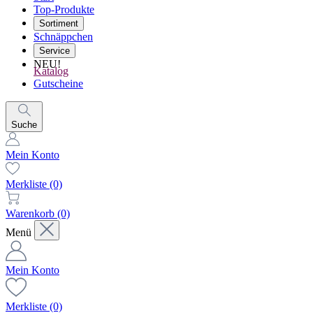
Top-Produkte
Sortiment
Schnäppchen
Service
NEU!
Katalog
Gutscheine
Suche
Mein Konto
Merkliste
(0)
Warenkorb
(0)
Menü
Mein Konto
Merkliste
(0)