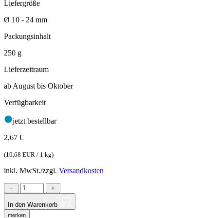
Liefergröße
Ø 10 - 24 mm
Packungsinhalt
250 g
Lieferzeitraum
ab August bis Oktober
Verfügbarkeit
jetzt bestellbar
2,67
€
(
10,68 EUR / 1 kg
)
inkl. MwSt./zzgl.
Versandkosten
−
+
In den Warenkorb
merken