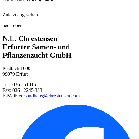
Substral® Osmocote® Langzeit D ...
Zuletzt angesehen
Zinnia Scabiosenblumige Mischu ...
nach oben
Anzuchttöpfe 18 Stück, 8 cm ru ...
Zinnia Candy Stripe
N.L. Chrestensen
Schwarzwurzeln Hoffmanns schwa ...
Floragard® Bio-Erde Aromatisch ...
Erfurter Samen- und
Pflanzenzucht GmbH
Postfach 1000
99079 Erfurt
Radies Riesenbutter
Tel.: 0361 51015
Fax: 0361 2245 333
Buschbohne Maxidor
E-Mail:
versandhaus@chrestensen.com
Zucchini Zuboda
Steckzwiebel Stuttgarter Riese ...