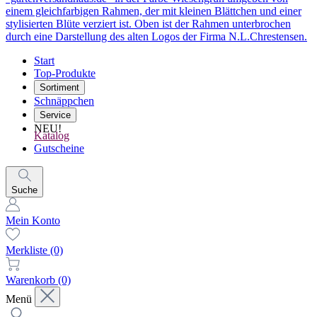
Start
Top-Produkte
Sortiment
Schnäppchen
Service
NEU!
Katalog
Gutscheine
Suche
Mein Konto
Merkliste
(0)
Warenkorb
(0)
Menü