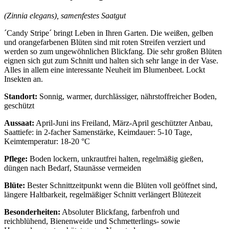
(Zinnia elegans), samenfestes Saatgut
´Candy Stripe´ bringt Leben in Ihren Garten. Die weißen, gelben
und orangefarbenen Blüten sind mit roten Streifen verziert und
werden so zum ungewöhnlichen Blickfang. Die sehr großen Blüten
eignen sich gut zum Schnitt und halten sich sehr lange in der Vase.
Alles in allem eine interessante Neuheit im Blumenbeet. Lockt
Insekten an.
Standort:
Sonnig, warmer, durchlässiger, nährstoffreicher Boden,
geschützt
Aussaat:
April-Juni ins Freiland, März-April geschützter Anbau,
Saattiefe: in 2-facher Samenstärke, Keimdauer: 5-10 Tage,
Keimtemperatur: 18-20 °C
Pflege:
Boden lockern, unkrautfrei halten, regelmäßig gießen,
düngen nach Bedarf, Staunässe vermeiden
Blüte:
Bester Schnittzeitpunkt wenn die Blüten voll geöffnet sind,
längere Haltbarkeit, regelmäßiger Schnitt verlängert Blütezeit
Besonderheiten:
Absoluter Blickfang, farbenfroh und
reichblühend, Bienenweide und Schmetterlings- sowie