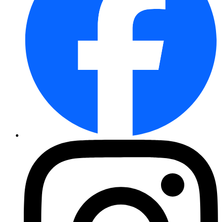
Steckzwiebel Red Karmen
Statice Strandflieder Mischung ...
Möhre Flyaway, F1
Bartnelke Gefülltblühende Misc ...