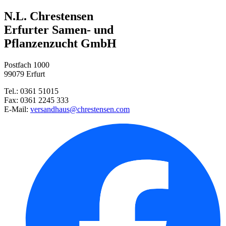
Mittagsblumen Mischung
N.L. Chrestensen
Steckzwiebel Stuttgarter Riese ...
Substral® Osmocote® Langzeit D ...
Erfurter Samen- und
Pflanzenzucht GmbH
Zinnie Kalifornische Riesen Mi ...
Postfach 1000
Zinnie Dahlienblütige Mischung ...
99079 Erfurt
Tel.: 0361 51015
Trompetenzunge Mischung
Fax: 0361 2245 333
E-Mail:
versandhaus@chrestensen.com
Statice Strandflieder Mischung ...
Steckzwiebel Red Karmen
Markerbse Gloriosa
Spinnenpflanze Mischung