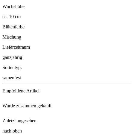
Wuchshöhe
ca. 10 cm
Blütenfarbe
Mischung
Lieferzeitraum
ganzjährig
Sortentyp:
samenfest
Empfohlene Artikel
Wurde zusammen gekauft
Floragard® Bio-Erde Aromatisch ...
Zuletzt angesehen
Portulakröschen Gefüllte Prach ...
Kokos-Quelltabletten
nach oben