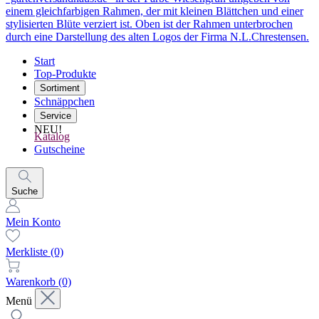
Start
Top-Produkte
Sortiment
Schnäppchen
Service
NEU!
Katalog
Gutscheine
Suche
Mein Konto
Merkliste
(0)
Warenkorb
(0)
Menü