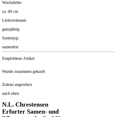
Wuchshöhe
ca. 60 cm
Lieferzeitraum
ganzjährig
Sortentyp:
samenfest
Empfohlene Artikel
Wurde zusammen gekauft
Universaldünger
Zuletzt angesehen
Heidelbeere Brazelberry BerryB ...
nach oben
Koriander Thüringer
N.L. Chrestensen
Dill Blattreicher
Erfurter Samen- und