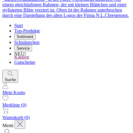
Start
Top-Produkte
Sortiment
Schnäppchen
Service
NEU!
Katalog
Gutscheine
Suche
Mein Konto
Merkliste
(0)
Warenkorb
(0)
Menü