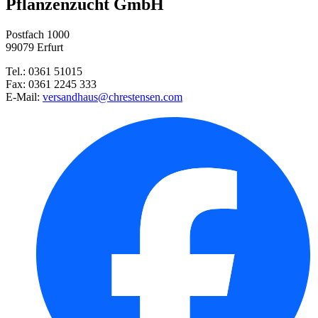
Pflanzenzucht GmbH
Petersilie Moskrul 2 (Mooskrau ...
Postfach 1000
Blattdill Herkules
99079 Erfurt
Tel.: 0361 51015
Petersilie Einfacher Schnitt 3 ...
Fax: 0361 2245 333
E-Mail:
versandhaus@chrestensen.com
Blattkoriander Caribe
Hokkaido Kürbis Uchiki Kuri
Bohnenkraut Einjähriges Blatt
Buschbohne Maxi