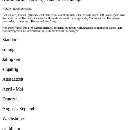
Würzig, appetitanregend.
Den kleinen, runden, getrockneten Früchten entströmt ein lieblicher, anisähnlicher Duft. Vorwiegend wird
Koriander in der Küche als Gewürz für Hülsenfrucht- und Fleischgerichte, Marinaden und Backwaren
verwendet, ist aber auch Bestandteil des Curry.
Koriander wächst auf allen nährstoffreichen, lockeren, in gutem Kulturzustand befindlichen Böden. Die
Bodentemperatur bei der Aussaat sollte mindestens 9 °C betragen.
Standort
sonnig
Jährigkeit
einjährig
Aussaatzeit
April - Mai
Erntezeit
August - September
Wuchshöhe
ca. 60 cm