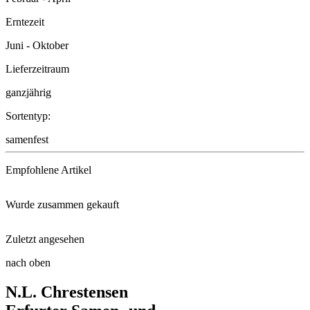
Erntezeit
Juni - Oktober
Lieferzeitraum
ganzjährig
Sortentyp:
samenfest
Empfohlene Artikel
Wurde zusammen gekauft
Substral® Gartendünger mit Lan ...
Zuletzt angesehen
Schneckenkragen
nach oben
Kopfsalat Mona
N.L. Chrestensen
Pflanzenschutzhauben
Radies Riesenbutter