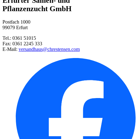
Erfurter Samen- und
Pflanzenzucht GmbH
Steckzwiebel Stuttgarter Riese ...
Postfach 1000
99079 Erfurt
Buschbohne Berggold
Tel.: 0361 51015
Fax: 0361 2245 333
Petersilie Moskrul 2 (Mooskrau ...
E-Mail:
versandhaus@chrestensen.com
Stabtomate Harzfeuer, F1
Rote Rüben Rote Kugel 2
Feldsalat Verte à coeur plein ...
Zucchini Zuboda
Möhre Nantaise 2