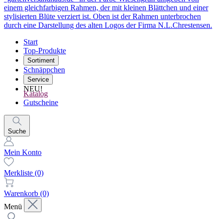
Start
Top-Produkte
Sortiment
Schnäppchen
Service
NEU!
Katalog
Gutscheine
Suche
Mein Konto
Merkliste
(0)
Warenkorb
(0)
Menü