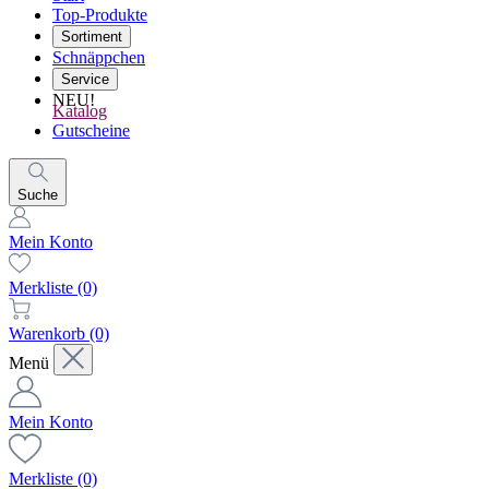
Top-Produkte
Sortiment
Schnäppchen
Service
NEU!
Katalog
Gutscheine
Suche
Mein Konto
Merkliste
(0)
Warenkorb
(0)
Menü
Mein Konto
Merkliste
(0)