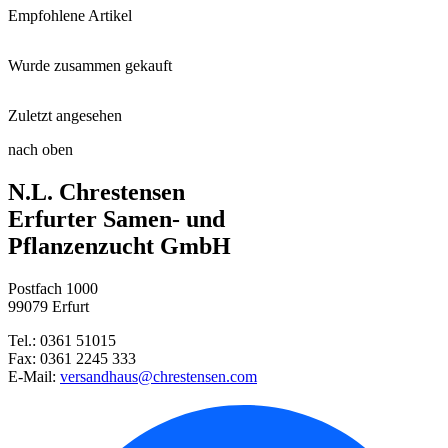
Empfohlene Artikel
Wurde zusammen gekauft
Floragard® Bio-Erde Aromatisch ...
Zuletzt angesehen
Stabtomate Sweet Million, F1
Substral Naturen® Tomaten Nahr ...
nach oben
Dill Annette
N.L. Chrestensen
Steckzwiebel Stuttgarter Riese ...
Pflanztopf Greta
Erfurter Samen- und
Pflanzenzucht GmbH
Zucchini Zuboda
Kräuterschere
Postfach 1000
Petersilie Moskrul 2 (Mooskrau ...
99079 Erfurt
Tel.: 0361 51015
Buschbohne Berggold
Fax: 0361 2245 333
E-Mail:
versandhaus@chrestensen.com
Einlegegurke Libelle, F1