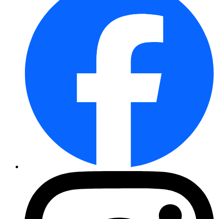
Buschbohne Golden Teepee
Stabtomate Moneymaker
Buschbohne Delinel
Rote Rüben Rote Kugel 2