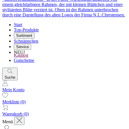
Start
Top-Produkte
Sortiment
Schnäppchen
Service
NEU!
Katalog
Gutscheine
Suche
Mein Konto
Merkliste
(0)
Warenkorb
(0)
Menü