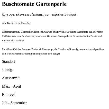
Buschtomate Gartenperle
(Lycopersicon esculentum), samenfestes Saatgut
Zum Garnieren, festfleischig.
Kirschtomatentyp. Gartenperle wächst schwach und bringt viele, sehr kleine, karminrote, runde Früchte.
Liebhabersorte zum Frischverzehr, sowie zum Garnieren. Gartenperle ist für den Anbau im Fenster und
Balkonkasten geeignet.
Ein nährstoffreicher, humoser Boden wird bevorzugt, der Standort soll sonnig, warm und windgeschützt
sein. Für ausreichend Feuchtigkeit sorgen und öfter düngen.
Standort
sonnig
Aussaatzeit
März - April
Erntezeit
Juli - September