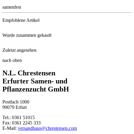
samenfest
Empfohlene Artikel
Wurde zusammen gekauft
2-Stufen-Tomaten-Langzeitdünge ...
Zuletzt angesehen
Buschtomate Rotkäppchen
Pflanztasche XL für Tomaten
nach oben
Buschtomate Gartenperle
N.L. Chrestensen
Multikraft Roots
Erfurter Samen- und
Pflanzenzucht GmbH
Radies Riesenbutter
Postfach 1000
99079 Erfurt
Stabtomate Harzfeuer, F1
Tel.: 0361 51015
Fax: 0361 2245 333
Anzuchttöpfe 18 Stück, 8 cm ru ...
E-Mail:
versandhaus@chrestensen.com