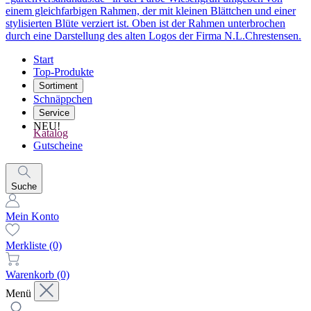
Start
Top-Produkte
Sortiment
Schnäppchen
Service
NEU!
Katalog
Gutscheine
Suche
Mein Konto
Merkliste
(0)
Warenkorb
(0)
Menü