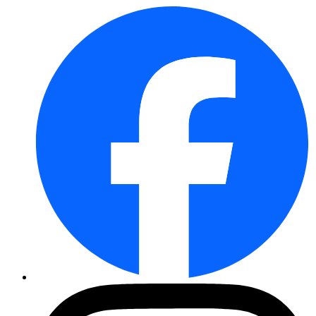
Buschtomate Balkonzauber
Balkontomate Tiny Tim
Petersilie Moskrul 2 (Mooskrau ...
Dill Blattreicher
Zucchini Zuboda
Blattdill Herkules