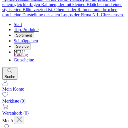
Start
Top-Produkte
Sortiment
Schnäppchen
Service
NEU!
Katalog
Gutscheine
Suche
Mein Konto
Merkliste
(0)
Warenkorb
(0)
Menü