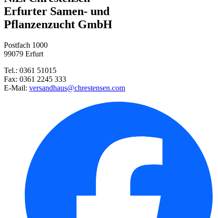
Erfurter Samen- und
Pflanzenzucht GmbH
Postfach 1000
99079 Erfurt
Radies Riesenbutter
Tel.: 0361 51015
Fax: 0361 2245 333
Steckzwiebel Stuttgarter Riese ...
E-Mail:
versandhaus@chrestensen.com
Dill Blattreicher
Rote Rüben Rote Kugel 2
Petersilie Moskrul 2 (Mooskrau ...
Zucchini Zuboda
Möhre Nantaise 2