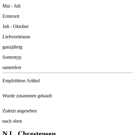
Mai - Juli
Erntezeit
Juli - Oktober
Lieferzeitraum
ganzjährig
Sortentyp:
samenfest
Empfohlene Artikel
Wurde zusammen gekauft
Schacht Neem-Vital
Zuletzt angesehen
Buschbohne Berggold
Sämaschine
nach oben
Buschbohne Dubbele Witte z. dr ...
N.L. Chrestensen
Stabtomate Harzfeuer, F1
Bohnenkraut Aromata