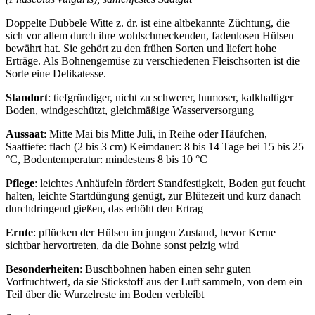
Doppelte Dubbele Witte z. dr. ist eine altbekannte Züchtung, die
sich vor allem durch ihre wohlschmeckenden, fadenlosen Hülsen
bewährt hat. Sie gehört zu den frühen Sorten und liefert hohe
Erträge. Als Bohnengemüse zu verschiedenen Fleischsorten ist die
Sorte eine Delikatesse.
Standort
: tiefgründiger, nicht zu schwerer, humoser, kalkhaltiger
Boden, windgeschützt, gleichmäßige Wasserversorgung
Aussaat
: Mitte Mai bis Mitte Juli, in Reihe oder Häufchen,
Saattiefe: flach (2 bis 3 cm) Keimdauer: 8 bis 14 Tage bei 15 bis 25
°C, Bodentemperatur: mindestens 8 bis 10 °C
Pflege
: leichtes Anhäufeln fördert Standfestigkeit, Boden gut feucht
halten, leichte Startdüngung genügt, zur Blütezeit und kurz danach
durchdringend gießen, das erhöht den Ertrag
Ernte
: pflücken der Hülsen im jungen Zustand, bevor Kerne
sichtbar hervortreten, da die Bohne sonst pelzig wird
Besonderheiten
: Buschbohnen haben einen sehr guten
Vorfruchtwert, da sie Stickstoff aus der Luft sammeln, von dem ein
Teil über die Wurzelreste im Boden verbleibt