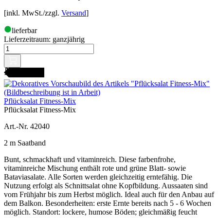
[inkl. MwSt./zzgl.
Versand
]
lieferbar
Lieferzeitraum:
ganzjährig
AMENFEST
Pflücksalat Fitness-Mix
Pflücksalat Fitness-Mix
Art.-Nr. 42040
2 m Saatband
Bunt, schmackhaft und vitaminreich. Diese farbenfrohe,
vitaminreiche Mischung enthält rote und grüne Blatt- sowie
Bataviasalate. Alle Sorten werden gleichzeitig erntefähig. Die
Nutzung erfolgt als Schnittsalat ohne Kopfbildung. Aussaaten sind
vom Frühjahr bis zum Herbst möglich. Ideal auch für den Anbau auf
dem Balkon. Besonderheiten: erste Ernte bereits nach 5 - 6 Wochen
möglich. Standort: lockere, humose Böden; gleichmäßig feucht