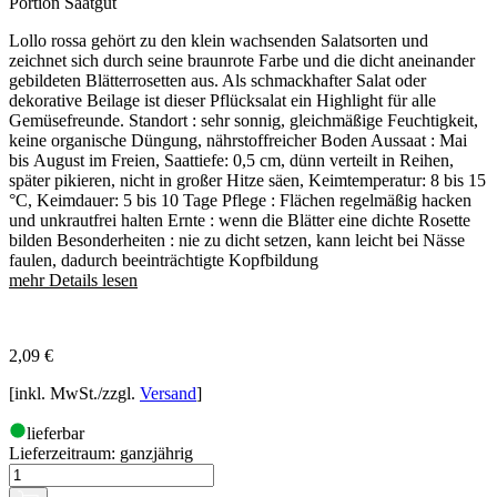
Portion Saatgut
Lollo rossa gehört zu den klein wachsenden Salatsorten und
zeichnet sich durch seine braunrote Farbe und die dicht aneinander
gebildeten Blätterrosetten aus. Als schmackhafter Salat oder
dekorative Beilage ist dieser Pflücksalat ein Highlight für alle
Gemüsefreunde. Standort : sehr sonnig, gleichmäßige Feuchtigkeit,
keine organische Düngung, nährstoffreicher Boden Aussaat : Mai
bis August im Freien, Saattiefe: 0,5 cm, dünn verteilt in Reihen,
später pikieren, nicht in großer Hitze säen, Keimtemperatur: 8 bis 15
°C, Keimdauer: 5 bis 10 Tage Pflege : Flächen regelmäßig hacken
und unkrautfrei halten Ernte : wenn die Blätter eine dichte Rosette
bilden Besonderheiten : nie zu dicht setzen, kann leicht bei Nässe
faulen, dadurch beeinträchtigte Kopfbildung
mehr Details lesen
2,09
€
[inkl. MwSt./zzgl.
Versand
]
lieferbar
Lieferzeitraum:
ganzjährig