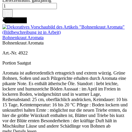
Lieferzeitraum:
ganzjährig
AMENFEST
Bohnenkraut Aromata
Bohnenkraut Aromata
Art.-Nr. 4922
Portion Saatgut
Aromata ist außerordentlich ertragreich und extrem würzig. Grüne
Bohnen, Soßen und auch Pilzgerichte erhalten durch Aromata eine
pikante Note. Es enthält ätherische Öle. Standort : liebt leichte,
lockere und humusreiche Böden Aussaat : im April im Freien in
lockeren Boden, windgeschützt und in warmer Lage,
Reihenabstand: 25 cm, oberflächlich andrücken, Keimdauer: 10 bis
15 Tage, Keimtemperatur: 16 bis 20 °C Pflege : Boden lockern und
unkrautfrei halten Ernte : möglichst nur die neuen Triebe ernten, da
hier die größte Würzkraft enthalten ist, Blätter und Triebe bis kurz
vor der Blüte ernten Besonderheiten : der kräftige Duft hält in
Mischkultur Läuse und andere Schädlinge von Bohnen ab
mehr Details lesen