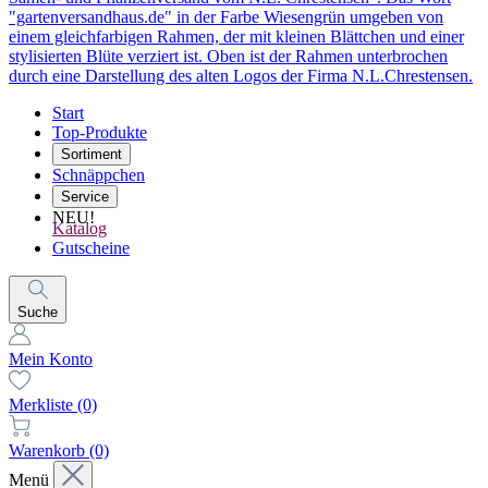
Start
Top-Produkte
Sortiment
Schnäppchen
Service
NEU!
Katalog
Gutscheine
Suche
Mein Konto
Merkliste
(0)
Warenkorb
(0)
Menü