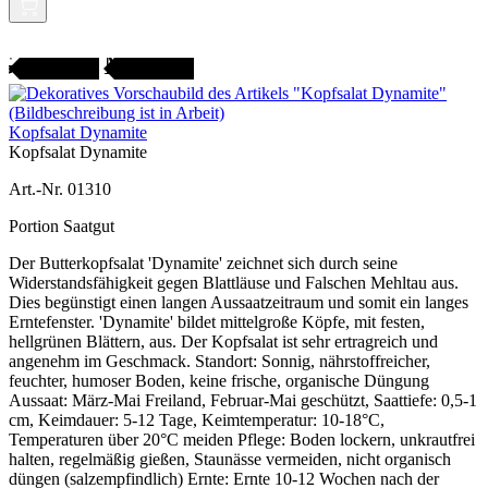
Gartenjahr
SAMENFEST
Kopfsalat Dynamite
Kopfsalat Dynamite
Art.-Nr. 01310
Portion Saatgut
Der Butterkopfsalat 'Dynamite' zeichnet sich durch seine
Widerstandsfähigkeit gegen Blattläuse und Falschen Mehltau aus.
Dies begünstigt einen langen Aussaatzeitraum und somit ein langes
Erntefenster. 'Dynamite' bildet mittelgroße Köpfe, mit festen,
hellgrünen Blättern, aus. Der Kopfsalat ist sehr ertragreich und
angenehm im Geschmack. Standort: Sonnig, nährstoffreicher,
feuchter, humoser Boden, keine frische, organische Düngung
Aussaat: März-Mai Freiland, Februar-Mai geschützt, Saattiefe: 0,5-1
cm, Keimdauer: 5-12 Tage, Keimtemperatur: 10-18°C,
Temperaturen über 20°C meiden Pflege: Boden lockern, unkrautfrei
halten, regelmäßig gießen, Staunässe vermeiden, nicht organisch
düngen (salzempfindlich) Ernte: Ernte 10-12 Wochen nach der