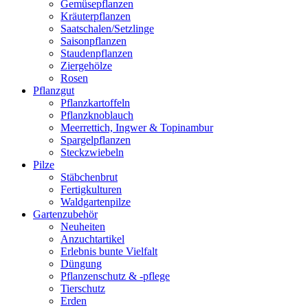
Gemüsepflanzen
Kräuterpflanzen
Saatschalen/Setzlinge
Saisonpflanzen
Staudenpflanzen
Ziergehölze
Rosen
Pflanzgut
Pflanzkartoffeln
Pflanzknoblauch
Meerrettich, Ingwer & Topinambur
Spargelpflanzen
Steckzwiebeln
Pilze
Stäbchenbrut
Fertigkulturen
Waldgartenpilze
Gartenzubehör
Neuheiten
Anzuchtartikel
Erlebnis bunte Vielfalt
Düngung
Pflanzenschutz & -pflege
Tierschutz
Erden