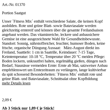
Art.-Nr. 01370
Portion Saatgut
Unser ´Fitness Mix´ enthält verschiedene Salate, die keinen Kopf
ausbilden. Rote und grüne Blatt- sowie Bataviasalate werden
gleichzeitig erntereif und können über die gesamte Freilandsaison
angebaut werden. Das vitaminreiche, leckere und anbausichere
Gemüse ist eine ausgezeichnete Wahl für Gesundheitsbewusste.
Standort: Sonnig, nährstoffreicher, feuchter, humoser Boden, keine
frische, organische Düngung Aussaat: März-August direkt ins
Freiland, Saattiefe: 1 cm in Saatrille, Keimdauer: 7-15 Tage,
Keimtemperatur: 10-18 °C, Temperatur über 20 °C meiden Pflege:
Boden lockern, unkrautfrei halten, regelmäßig gießen, düngen nach
Bedarf, Staunässe vermeiden Ernte: Ernte ab Mai, satzweiser Anbau
empfehlenswert um Erntezeitraum zu verlängern, lange kultivierbar
da spät schossend Besonderheiten: ´Fitness Mix´ enthält rote und
grüne Blatt- und Bataviasalate, Schnittsalat ohne Kopfbildung
mehr Details lesen
2,09
€
Ab 3 Stück nur
1,89 €
je Stück!