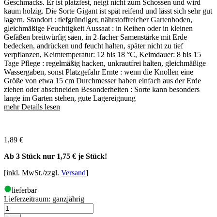
Geschmacks. Er ist platzfest, neigt nicht zum Schossen und wird
kaum holzig. Die Sorte Gigant ist spät reifend und lässt sich sehr gut
lagern. Standort : tiefgründiger, nährstoffreicher Gartenboden,
gleichmäßige Feuchtigkeit Aussaat : in Reihen oder in kleinen
Gefäßen breitwürfig säen, in 2-facher Samenstärke mit Erde
bedecken, andrücken und feucht halten, später nicht zu tief
verpflanzen, Keimtemperatur: 12 bis 18 °C, Keimdauer: 8 bis 15
Tage Pflege : regelmäßig hacken, unkrautfrei halten, gleichmäßige
Wassergaben, sonst Platzgefahr Ernte : wenn die Knollen eine
Größe von etwa 15 cm Durchmesser haben einfach aus der Erde
ziehen oder abschneiden Besonderheiten : Sorte kann besonders
lange im Garten stehen, gute Lagereignung
mehr Details lesen
1,89
€
Ab 3 Stück nur
1,75 €
je Stück!
[inkl. MwSt./zzgl.
Versand
]
lieferbar
Lieferzeitraum:
ganzjährig