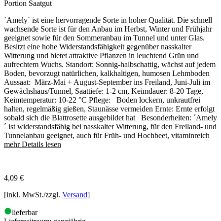
Portion Saatgut
´Amely´ ist eine hervorragende Sorte in hoher Qualität. Die schnell
wachsende Sorte ist für den Anbau im Herbst, Winter und Frühjahr
geeignet sowie für den Sommeranbau im Tunnel und unter Glas.
Besitzt eine hohe Widerstandsfähigkeit gegenüber nasskalter
Witterung und bietet attraktive Pflanzen in leuchtend Grün und
aufrechtem Wuchs. Standort: Sonnig-halbschattig, wächst auf jedem
Boden, bevorzugt natürlichen, kalkhaltigen, humosen Lehmboden
Aussaat: März-Mai + August-September ins Freiland, Juni-Juli im
Gewächshaus/Tunnel, Saattiefe: 1-2 cm, Keimdauer: 8-20 Tage,
Keimtemperatur: 10-22 °C Pflege: Boden lockern, unkrautfrei
halten, regelmäßig gießen, Staunässe vermeiden Ernte: Ernte erfolgt
sobald sich die Blattrosette ausgebildet hat Besonderheiten: ´Amely
´ ist widerstandsfähig bei nasskalter Witterung, für den Freiland- und
Tunnelanbau geeignet, auch für Früh- und Hochbeet, vitaminreich
mehr Details lesen
4,09
€
[inkl. MwSt./zzgl.
Versand
]
lieferbar