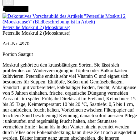
AMENFEST
Petersilie Moskrul 2 (Mooskrause)
Petersilie Moskrul 2 (Mooskrause)
Art.-Nr. 4970
Portion Saatgut
Moskrul gehört zu den krausblättrigen Sorten. Sie lässt sich
problemlos zur Winterversorgung in Töpfen oder Balkonkästen
kultivieren. Petersilie enthält sehr viel Vitamin C und eignet sich
besonders für Suppen, Eintöpfe, Soßen und Gemüsebeilagen.
Standort : gut vorbereiteter, kalkhaltiger Boden, feucht, Anbaupause
von 5 Jahren einhalten, frische, organische Düngung vermeiden
Aussaat : im späten Frühjahr Direktsaat im Freiland, Keimdauer: 15
bis 35 Tage, Keimtemperatur: 10 bis 20 °C, Saattiefe: 0,5 bis 1 cm,
nur andrücken, feucht halten, Vorkeimen zwischen Filterpapier auf
feuchtem Sand beschleunigt Keimung, danach sofort aussäen Pflege
: unkrautfrei und regelmäßig feucht halten, aber Staunässe
vermeiden Ernte : kann bis in den Winter hinein geerntet werden,
durch Vlies oder Folienabdeckung kann diese Zeit noch ausgedehnt
werden, Blätter immer ganz unten abschneiden, die inneren