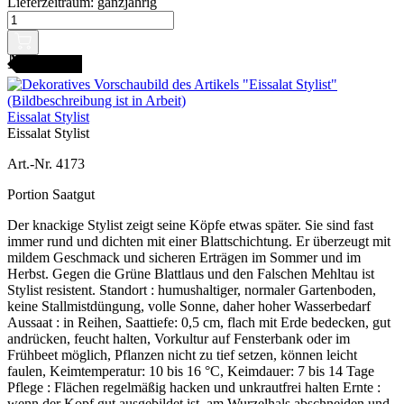
Lieferzeitraum:
ganzjährig
AMENFEST
Eissalat Stylist
Eissalat Stylist
Art.-Nr. 4173
Portion Saatgut
Der knackige Stylist zeigt seine Köpfe etwas später. Sie sind fast
immer rund und dichten mit einer Blattschichtung. Er überzeugt mit
mildem Geschmack und sicheren Erträgen im Sommer und im
Herbst. Gegen die Grüne Blattlaus und den Falschen Mehltau ist
Stylist resistent. Standort : humushaltiger, normaler Gartenboden,
keine Stallmistdüngung, volle Sonne, daher hoher Wasserbedarf
Aussaat : in Reihen, Saattiefe: 0,5 cm, flach mit Erde bedecken, gut
andrücken, feucht halten, Vorkultur auf Fensterbank oder im
Frühbeet möglich, Pflanzen nicht zu tief setzen, können leicht
faulen, Keimtemperatur: 10 bis 16 °C, Keimdauer: 7 bis 14 Tage
Pflege : Flächen regelmäßig hacken und unkrautfrei halten Ernte :
wenn der Kopf gut ausgebildet ist, am Wurzelhals abschneiden und