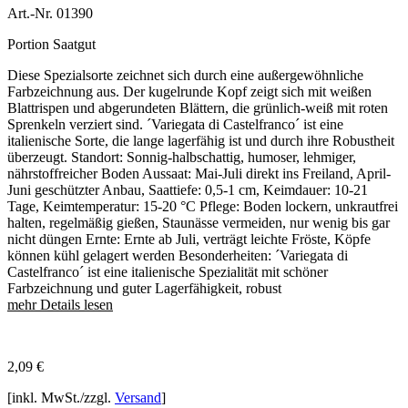
Art.-Nr. 01390
Portion Saatgut
Diese Spezialsorte zeichnet sich durch eine außergewöhnliche
Farbzeichnung aus. Der kugelrunde Kopf zeigt sich mit weißen
Blattrispen und abgerundeten Blättern, die grünlich-weiß mit roten
Sprenkeln verziert sind. ´Variegata di Castelfranco´ ist eine
italienische Sorte, die lange lagerfähig ist und durch ihre Robustheit
überzeugt. Standort: Sonnig-halbschattig, humoser, lehmiger,
nährstoffreicher Boden Aussaat: Mai-Juli direkt ins Freiland, April-
Juni geschützter Anbau, Saattiefe: 0,5-1 cm, Keimdauer: 10-21
Tage, Keimtemperatur: 15-20 °C Pflege: Boden lockern, unkrautfrei
halten, regelmäßig gießen, Staunässe vermeiden, nur wenig bis gar
nicht düngen Ernte: Ernte ab Juli, verträgt leichte Fröste, Köpfe
können kühl gelagert werden Besonderheiten: ´Variegata di
Castelfranco´ ist eine italienische Spezialität mit schöner
Farbzeichnung und guter Lagerfähigkeit, robust
mehr Details lesen
2,09
€
[inkl. MwSt./zzgl.
Versand
]