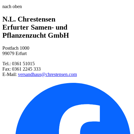
Zucchini Zuboda
nach oben
Gartenschere, 20 cm
Zucchini Sunstripe, F1
N.L. Chrestensen
Stabtomate Harzfeuer, F1
Gartenspaten
Erfurter Samen- und
Pflanzenzucht GmbH
Hokkaido Kürbis Uchiki Kuri
Postfach 1000
Buschbohne Berggold
99079 Erfurt
Tel.: 0361 51015
Steckzwiebel Stuttgarter Riese ...
Fax: 0361 2245 333
E-Mail:
versandhaus@chrestensen.com
Steckzwiebel Red Karmen
Petersilie Moskrul 2 (Mooskrau ...
Möhre Berlikumer 2 (Lange rote ...
Rote Rüben Rote Kugel 2