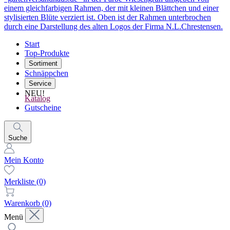
Start
Top-Produkte
Sortiment
Schnäppchen
Service
NEU!
Katalog
Gutscheine
Suche
Mein Konto
Merkliste
(0)
Warenkorb
(0)
Menü