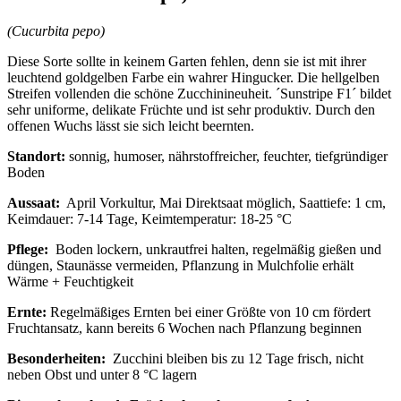
(Cucurbita pepo)
Diese Sorte sollte in keinem Garten fehlen, denn sie ist mit ihrer
leuchtend goldgelben Farbe ein wahrer Hingucker. Die hellgelben
Streifen vollenden die schöne Zucchinineuheit. ´Sunstripe F1´ bildet
sehr uniforme, delikate Früchte und ist sehr produktiv. Durch den
offenen Wuchs lässt sie sich leicht beernten.
Standort:
sonnig, humoser, nährstoffreicher, feuchter, tiefgründiger
Boden
Aussaat:
April Vorkultur, Mai Direktsaat möglich, Saattiefe: 1 cm,
Keimdauer: 7-14 Tage, Keimtemperatur: 18-25 °C
Pflege:
Boden lockern, unkrautfrei halten, regelmäßig gießen und
düngen, Staunässe vermeiden, Pflanzung in Mulchfolie erhält
Wärme + Feuchtigkeit
Ernte:
Regelmäßiges Ernten bei einer Größte von 10 cm fördert
Fruchtansatz, kann bereits 6 Wochen nach Pflanzung beginnen
Besonderheiten:
Zucchini bleiben bis zu 12 Tage frisch, nicht
neben Obst und unter 8 °C lagern