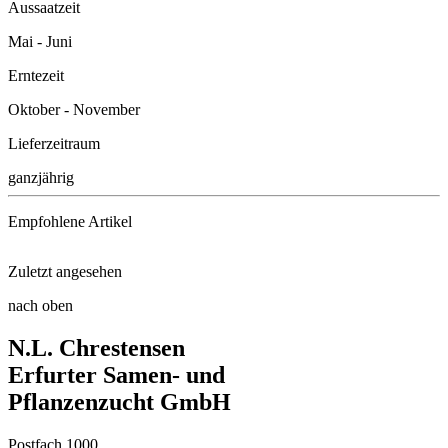
Aussaatzeit
Mai - Juni
Erntezeit
Oktober - November
Lieferzeitraum
ganzjährig
Empfohlene Artikel
Zuletzt angesehen
Anzuchttöpfe 18 Stück, 8 cm ru ...
nach oben
Grünkohl Redbor F1
N.L. Chrestensen
Universaldünger
Erfurter Samen- und
Pflanzenzucht GmbH
Postfach 1000