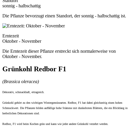
Standort
sonnig - halbschattig
Die Pflanze bevorzugt einen Standort, der sonnig - halbschattig ist.
Erntezeit
Oktober - November
Die Erntezeit dieser Pflanze erstreckt sich normalerweise von
Oktober - November.
Grünkohl Redbor F1
(Brassica oleracea)
Dekorativ, schmackhaft, ertragreich.
Grünkohl gehört zu den wichtigen Wintergemüsearten. Redbor, F1 hat dabei gleichzeitig einen hohen
Schmuckwert. Die Pflanzen bilden auffällige hohe Stämme mit dunkelroten Blättern, die ein Blickfang in
herbstlichen Dekorationen sind.
Redbor, F1 wird beim Kochen grün und kann wie jeder andere Grünkohl verzehrt werden.