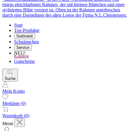
Start
Top-Produkte
Sortiment
Schnäppchen
Service
NEU!
Katalog
Gutscheine
Suche
Mein Konto
Merkliste
(0)
Warenkorb
(0)
Menü