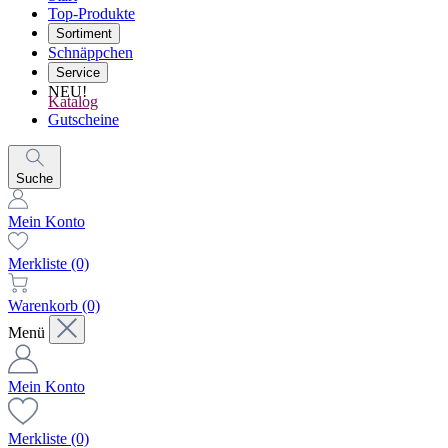
Top-Produkte
Sortiment
Schnäppchen
Service
NEU!
Katalog
Gutscheine
Suche
Mein Konto
Merkliste
(0)
Warenkorb
(0)
Menü
Mein Konto
Merkliste
(0)