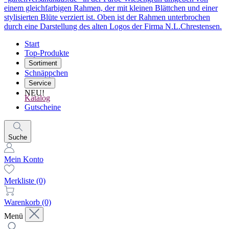
Start
Top-Produkte
Sortiment
Schnäppchen
Service
NEU!
Katalog
Gutscheine
Suche
Mein Konto
Merkliste
(0)
Warenkorb
(0)
Menü