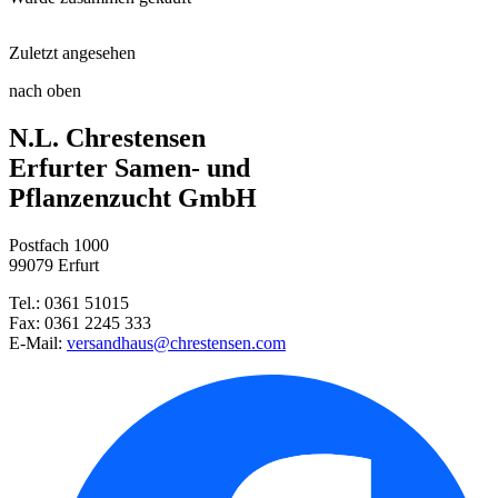
Beerendünger
Zuletzt angesehen
Petersilie Moskrul 2 (Mooskrau ...
Anzuchttöpfe 36 Stück, 5 cm q ...
nach oben
Erdbeere Sweetheart
N.L. Chrestensen
Pelargonie F2 Mischung
Aussaatschale inkl. Haube
Erfurter Samen- und
Pflanzenzucht GmbH
Stiefmütterchen Goldgelb mit A ...
Postfach 1000
Dill Blattreicher
99079 Erfurt
Tel.: 0361 51015
Feldsalat Verte à coeur plein ...
Fax: 0361 2245 333
E-Mail:
versandhaus@chrestensen.com
Blattdill Herkules
Zucchini Zuboda
Grünkohl Westländer halbhoher