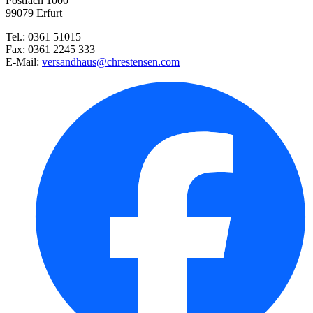
Postfach 1000
99079 Erfurt
Tel.: 0361 51015
Fax: 0361 2245 333
Radies Riesenbutter
E-Mail:
versandhaus@chrestensen.com
Pastinake Halblange Weiße
Lavendel
XXL-Fleischtomate Ananas
Schnittsalat Grünetta
Weißkohl Brunswijker
Einlege- und Salatgurke Delika ...