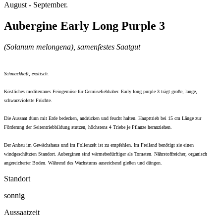
August - September.
Aubergine Early Long Purple 3
(Solanum melongena), samenfestes Saatgut
Schmackhaft, exotisch.
Köstliches mediterranes Feingemüse für Gemüseliebhaber. Early long purple 3 trägt große, lange,
schwarzviolette Früchte.
Die Aussaat dünn mit Erde bedecken, andrücken und feucht halten. Haupttrieb bei 15 cm Länge zur
Förderung der Seitentriebbildung stutzen, höchstens 4 Triebe je Pflanze heranziehen.
Der Anbau im Gewächshaus und im Folienzelt ist zu empfehlen. Im Freiland benötigt sie einen
windgeschützten Standort. Auberginen sind wärmebedürftiger als Tomaten. Nährstoffreicher, organisch
angereicherter Boden. Während des Wachstums ausreichend gießen und düngen.
Standort
sonnig
Aussaatzeit