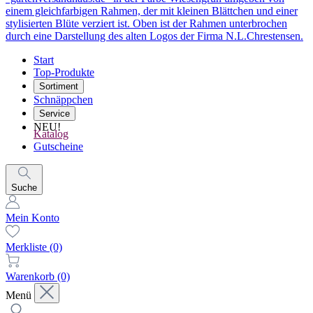
Start
Top-Produkte
Sortiment
Schnäppchen
Service
NEU!
Katalog
Gutscheine
Suche
Mein Konto
Merkliste
(0)
Warenkorb
(0)
Menü