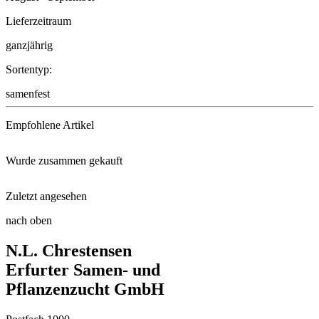
Lieferzeitraum
ganzjährig
Sortentyp:
samenfest
Empfohlene Artikel
Wurde zusammen gekauft
Floragard® Bio-Erde Aromatisch ...
Zuletzt angesehen
Zucchini Zuboda
Anzuchttöpfe 36 Stück, 5 cm q ...
nach oben
Aubergine Early Long Purple 3
N.L. Chrestensen
Gemüsepaprika Yolo Wonder
Universaldünger
Erfurter Samen- und
Pflanzenzucht GmbH
Stabtomate Moneymaker