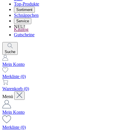
Top-Produkte
Sortiment
Schnäppchen
Service
NEU!
Katalog
Gutscheine
Suche
Mein Konto
Merkliste
(0)
Warenkorb
(0)
Menü
Mein Konto
Merkliste
(0)