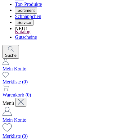
Top-Produkte
Sortiment
Schnäppchen
Service
NEU!
Katalog
Gutscheine
Suche
Mein Konto
Merkliste
(0)
Warenkorb
(0)
Menü
Mein Konto
Merkliste
(0)