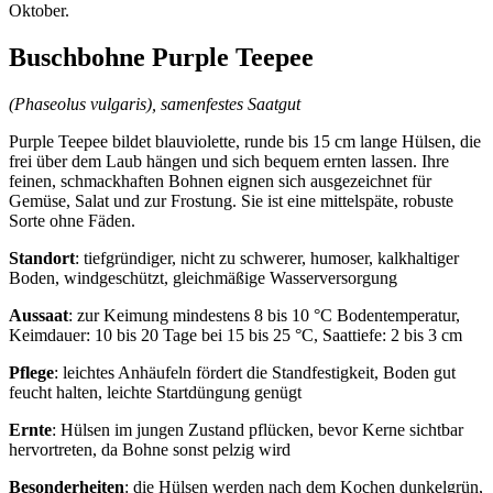
Oktober.
Buschbohne Purple Teepee
(Phaseolus vulgaris), samenfestes Saatgut
Purple Teepee bildet blauviolette, runde bis 15 cm lange Hülsen, die
frei über dem Laub hängen und sich bequem ernten lassen. Ihre
feinen, schmackhaften Bohnen eignen sich ausgezeichnet für
Gemüse, Salat und zur Frostung. Sie ist eine mittelspäte, robuste
Sorte ohne Fäden.
Standort
: tiefgründiger, nicht zu schwerer, humoser, kalkhaltiger
Boden, windgeschützt, gleichmäßige Wasserversorgung
Aussaat
: zur Keimung mindestens 8 bis 10 °C Bodentemperatur,
Keimdauer: 10 bis 20 Tage bei 15 bis 25 °C, Saattiefe: 2 bis 3 cm
Pflege
: leichtes Anhäufeln fördert die Standfestigkeit, Boden gut
feucht halten, leichte Startdüngung genügt
Ernte
: Hülsen im jungen Zustand pflücken, bevor Kerne sichtbar
hervortreten, da Bohne sonst pelzig wird
Besonderheiten
: die Hülsen werden nach dem Kochen dunkelgrün,