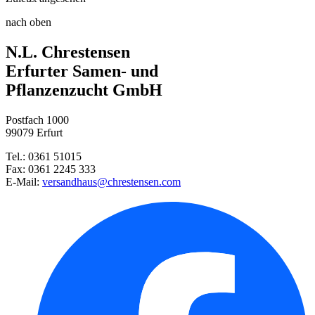
Buschbohne Maxi
Sämaschine
nach oben
Buschbohne Purple Teepee
N.L. Chrestensen
Buschbohne Berggold
Bohnenkraut Aromata
Erfurter Samen- und
Pflanzenzucht GmbH
Postfach 1000
99079 Erfurt
Radies Riesenbutter
Tel.: 0361 51015
Fax: 0361 2245 333
Steckzwiebel Stuttgarter Riese ...
E-Mail:
versandhaus@chrestensen.com
Buschbohne Delinel
Steckzwiebel Red Karmen
Buschbohnen Wachs Beste von Al ...