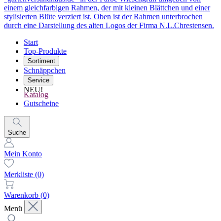
Start
Top-Produkte
Sortiment
Schnäppchen
Service
NEU!
Katalog
Gutscheine
Suche
Mein Konto
Merkliste
(0)
Warenkorb
(0)
Menü