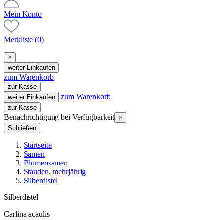
Mein Konto
Merkliste
(0)
×
weiter Einkaufen
zum Warenkorb
zur Kasse
zum Warenkorb
weiter Einkaufen
zur Kasse
Benachrichtigung bei Verfügbarkeit
×
Schließen
Startseite
Samen
Blumensamen
Stauden, mehrjährig
Silberdistel
Silberdistel
Carlina acaulis