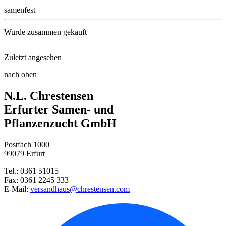
samenfest
Wurde zusammen gekauft
Zuletzt angesehen
Blaukissen
nach oben
Silberdistel
N.L. Chrestensen
Steingarten-Mischung
Erfurter Samen- und
Pflanzenzucht GmbH
Kleopatranadel / Lilienschweif ...
Postfach 1000
Jungfer im Grünen Mischung
99079 Erfurt
Tel.: 0361 51015
Roter Sonnenhut
Fax: 0361 2245 333
E-Mail:
versandhaus@chrestensen.com
Rittersporn Mischung