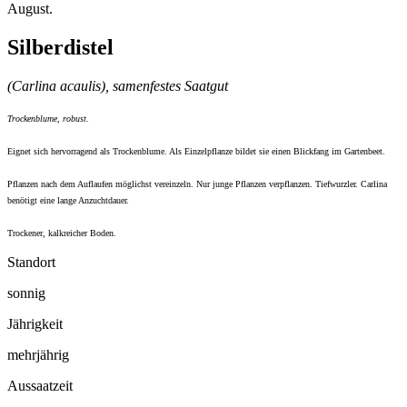
August.
Silberdistel
(Carlina acaulis), samenfestes Saatgut
Trockenblume, robust.
Eignet sich hervorragend als Trockenblume. Als Einzelpflanze bildet sie einen Blickfang im Gartenbeet.
Pflanzen nach dem Auflaufen möglichst vereinzeln. Nur junge Pflanzen verpflanzen. Tiefwurzler. Carlina
benötigt eine lange Anzuchtdauer.
Trockener, kalkreicher Boden.
Standort
sonnig
Jährigkeit
mehrjährig
Aussaatzeit