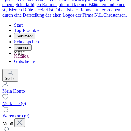
Start
Top-Produkte
Sortiment
Schnäppchen
Service
NEU!
Katalog
Gutscheine
Suche
Mein Konto
Merkliste
(0)
Warenkorb
(0)
Menü