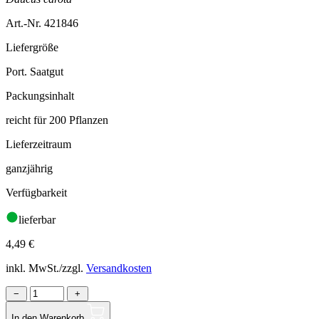
Art.-Nr. 421846
Liefergröße
Port. Saatgut
Packungsinhalt
reicht für 200 Pflanzen
Lieferzeitraum
ganzjährig
Verfügbarkeit
lieferbar
4,49
€
inkl. MwSt./zzgl.
Versandkosten
−
+
In den Warenkorb