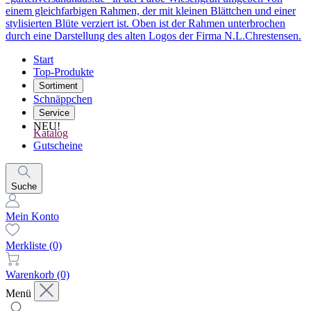
Start
Top-Produkte
Sortiment
Schnäppchen
Service
NEU!
Katalog
Gutscheine
Suche
Mein Konto
Merkliste
(0)
Warenkorb
(0)
Menü