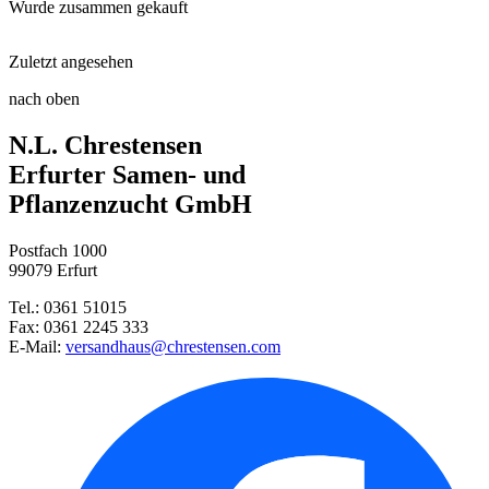
Wurde zusammen gekauft
Floragard® Bio-Erde Lecker
Zuletzt angesehen
Gewürzlorbeer
nach oben
Substral® Osmocote® Langzeit D ...
Pflanztasche für Kartoffeln
N.L. Chrestensen
Substral Naturen® Tomaten Nahr ...
Pflanzkartoffel Birgit (rotsch ...
Erfurter Samen- und
Pflanzenzucht GmbH
Pflanzkartoffel Salome
Postfach 1000
Pflanzkartoffel Wega NN
99079 Erfurt
Tel.: 0361 51015
Knollensellerie Monarch
Fax: 0361 2245 333
E-Mail:
versandhaus@chrestensen.com
Steckzwiebel Corrado
Pac Choi Joi Choi, F1