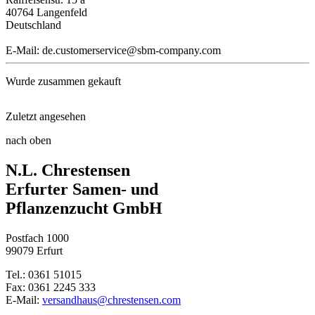
40764 Langenfeld
Deutschland
E-Mail: de.customerservice@sbm-company.com
Wurde zusammen gekauft
Zuletzt angesehen
Anzuchttöpfe 36 Stück, 5 cm q ...
nach oben
Protect Garden Lizetan® Plus S ...
N.L. Chrestensen
Blumenkohl Herbstriesen 2
Erfurter Samen- und
Pflanzenzucht GmbH
Radies Cherry Belle
Postfach 1000
Knollensellerie Monarch
99079 Erfurt
Tel.: 0361 51015
Porree Carentan 3
Fax: 0361 2245 333
E-Mail:
versandhaus@chrestensen.com