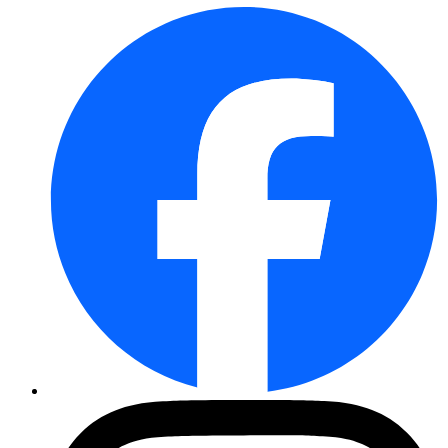
Eissalat Stylist
Pflücksalat Amerikanischer ...
Hokkaido-Kürbis Red Kuri
Zuckermelone Charentais
Gemüsepaprika Yolo Wonder