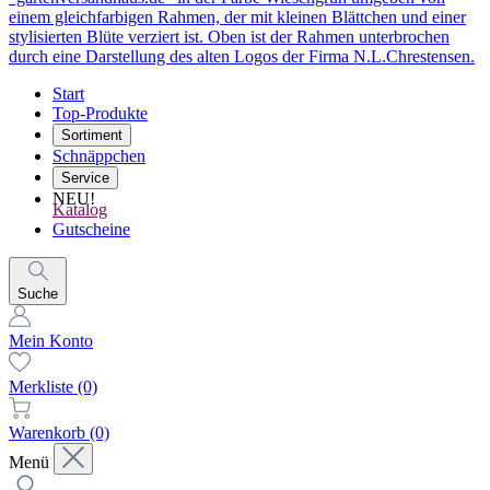
Start
Top-Produkte
Sortiment
Schnäppchen
Service
NEU!
Katalog
Gutscheine
Suche
Mein Konto
Merkliste
(0)
Warenkorb
(0)
Menü