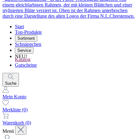
Start
Top-Produkte
Sortiment
Schnäppchen
Service
NEU!
Katalog
Gutscheine
Suche
Mein Konto
Merkliste
(0)
Warenkorb
(0)
Menü