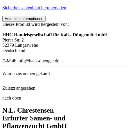
Sicherheitsdatenblatt herunterladen
Herstellerinformationen
Dieses Produkt wird hergestellt von:
HHG Handelsgesellschaft für Kalk- Düngemittel mbH
Pierer Str. 2
52379 Langerwehe
Deutschland
E-Mail: info@hack-duenger.de
Wurde zusammen gekauft
Zuletzt angesehen
Rosenmanschetten
nach oben
Blumenzwiebeldünger mit Wühlma ...
N.L. Chrestensen
Warley-Elfenblume Orangekönigi ...
Erfurter Samen- und
Pflanzenzucht GmbH
Blutblume