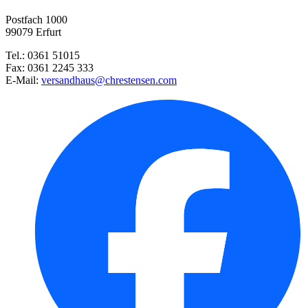
Postfach 1000
Knollenbegonie Gefüllte Mischu ...
99079 Erfurt
Tel.: 0361 51015
Madonnenlilie
Fax: 0361 2245 333
E-Mail:
versandhaus@chrestensen.com
Orange-Schwarzer Tulpentraum
Schmuckkörbchen Vega-Mischung
Ranunkel Mischung
Dichter-Narzisse Actaea