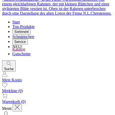
Start
Top-Produkte
Sortiment
Schnäppchen
Service
NEU!
Katalog
Gutscheine
Suche
Mein Konto
Merkliste
(0)
Warenkorb
(0)
Menü