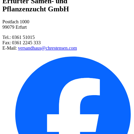
Erfurter Samen- und
Pflanzenzucht GmbH
Staudenphlox Candy Stripes
Postfach 1000
Strauß-Steinbrech Southside Se ...
99079 Erfurt
Tel.: 0361 51015
Wiesen-Salbei
Fax: 0361 2245 333
E-Mail:
versandhaus@chrestensen.com
Garten-Thymian Red Carpet
Polsterphlox Fabulous White
Quirlblütiger Salbei Purple Ra ...
Winterharte Knospenheide Garde ...