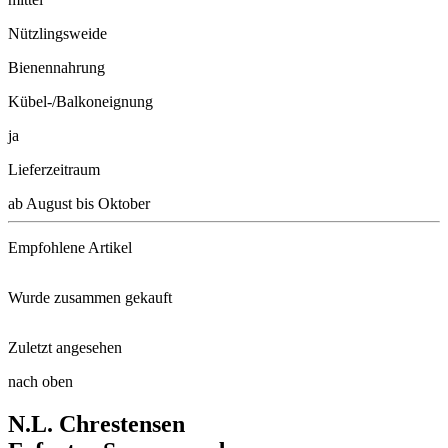
Nützlingsweide
Bienennahrung
Kübel-/Balkoneignung
ja
Lieferzeitraum
ab August bis Oktober
Empfohlene Artikel
Wurde zusammen gekauft
Schacht Wurzel Power, 950g
Zuletzt angesehen
Polsterphlox Pharao Blue Eye
Neudorff® Azet® StaudenDünger ...
nach oben
Polsterphlox Emerald Cushion B ...
N.L. Chrestensen
Polsterphlox Atropurpurea
Kleingrubber