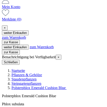
Mein Konto
Merkliste
(0)
×
weiter Einkaufen
zum Warenkorb
zur Kasse
zum Warenkorb
weiter Einkaufen
zur Kasse
Benachrichtigung bei Verfügbarkeit
×
Schließen
Startseite
Pflanzen & Gehölze
Staudenpflanzen
Steingartenpflanzen
Polsterphlox Emerald Cushion Blue
Polsterphlox Emerald Cushion Blue
Phlox subulata