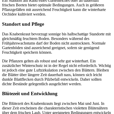
Ein Standort am Rand eines Gartenteiches oder an dauerhaft
frischen Beeten bietet optimale Bedingungen. Auch in größeren
Pflanzgefäßen mit ausreichend Feuchtigkeit kann die winterharte
Orchidee kultiviert werden.
Standort und Pflege
Das Knabenkraut bevorzugt sonnige bis halbschattige Standorte mit
gleichmäßig feuchtem Boden. Besonders während des
Frühjahrswachstums darf der Boden nicht austrocknen. Normale
Gartenböden sind ausreichend geeignet, sofern sie genügend
Feuchtigkeit speichern können.
Die Pflanzen gelten als robust und sehr gut winterhart. Ein
zusätzlicher Winterschutz ist in der Regel nicht erforderlich. Wichtig
ist jedoch eine gute Luftzirkulation zwischen den Blättern. Bleiben
die Blätter über längere Zeit dauerhaft nass, können sich leicht
dunkle Blattflecken durch Pilzbefall entwickeln. Daher sollten
dichte Bestände gelegentlich ausgelichtet werden.
Blütezeit und Entwicklung
Die Blütezeit des Knabenkrauts liegt zwischen Mai und Juni. In
dieser Zeit erscheinen die charakteristischen violetten Blütenähren
über dem frischen Laub. Unter geeigneten Bedingungen entwickeln