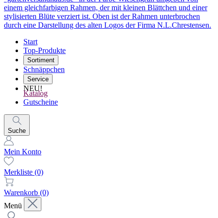
Start
Top-Produkte
Sortiment
Schnäppchen
Service
NEU!
Katalog
Gutscheine
Suche
Mein Konto
Merkliste
(0)
Warenkorb
(0)
Menü