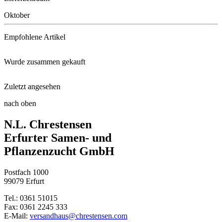
Oktober
Empfohlene Artikel
Wurde zusammen gekauft
Schaufel klein
Zuletzt angesehen
Kaiserkrone Rubra
2-Stufen Stauden-Langzeitdünge ...
nach oben
Knabenkraut
N.L. Chrestensen
Knospenheide Gardengirls® Rast ...
Erfurter Samen- und
Pflanzenzucht GmbH
Winterharte Knospenheide Garde ...
Postfach 1000
99079 Erfurt
Knospenheide Twingirls® Sarah ...
Tel.: 0361 51015
Fax: 0361 2245 333
Rispenhortensie Groundbreaker® ...
E-Mail:
versandhaus@chrestensen.com