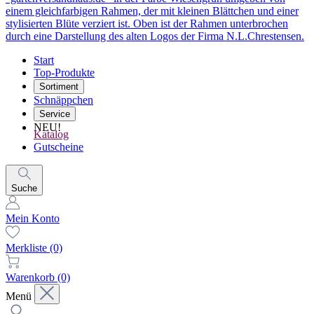
Start
Top-Produkte
Sortiment
Schnäppchen
Service
NEU!
Katalog
Gutscheine
Suche
Mein Konto
Merkliste
(0)
Warenkorb
(0)
Menü