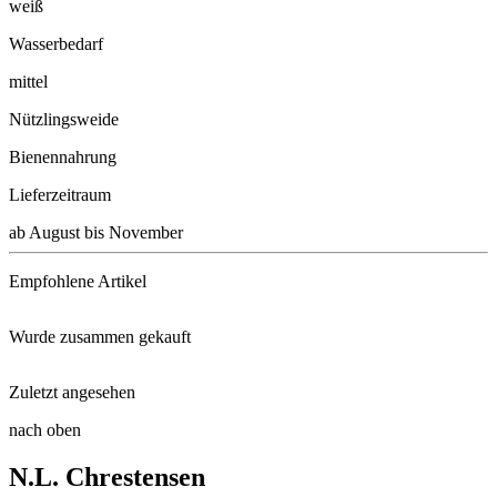
weiß
Wasserbedarf
mittel
Nützlingsweide
Bienennahrung
Lieferzeitraum
ab August bis November
Empfohlene Artikel
Wurde zusammen gekauft
Neudorff Azet® Beeren- und Obs ...
Zuletzt angesehen
Preiselbeere Koralle
Gartenschere, 20 cm
nach oben
Tayberry Buckingham
N.L. Chrestensen
Himbeerbaum Raspbeary
Schacht Wurzel Power, 950g