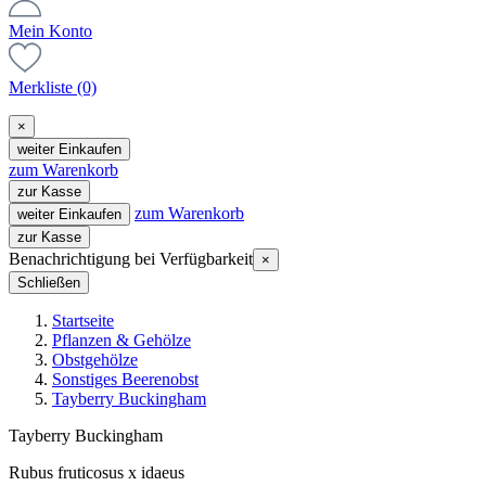
Mein Konto
Merkliste
(0)
×
weiter Einkaufen
zum Warenkorb
zur Kasse
zum Warenkorb
weiter Einkaufen
zur Kasse
Benachrichtigung bei Verfügbarkeit
×
Schließen
Startseite
Pflanzen & Gehölze
Obstgehölze
Sonstiges Beerenobst
Tayberry Buckingham
Tayberry Buckingham
Rubus fruticosus x idaeus