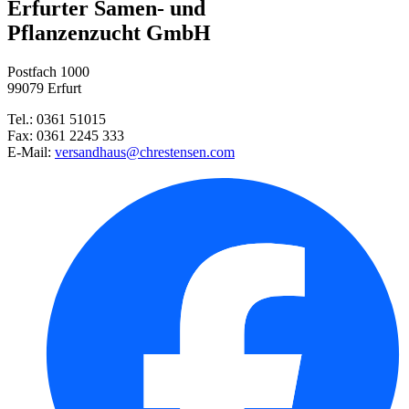
Erfurter Samen- und
Pflanzenzucht GmbH
Honigbeere Balalaika®
Multikraft Plants
Postfach 1000
Stachelbeere Invicta (Busch)
99079 Erfurt
Tel.: 0361 51015
Johannisbeere Weißer Versaille ...
Fax: 0361 2245 333
E-Mail:
versandhaus@chrestensen.com