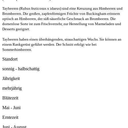
Taybeeren (Rubus fruticosus x idaeus) sind eine Kreuzung aus Himbeeren und
Brombeeren. Die großen, zapfenförmigen Früchte von Buckingham erinnern
optisch an Himbeeren, der süß-säuerliche Geschmack an Brombeeren. Die
dornenlose Sorte ist zum Frischverzehr, zur Herstellung von Marmeladen und
Desserts geeignet.
Taybeeren haben einen überhängenden, strauchartigen Wuchs. Sie können an
einem Rankgerüst geführt werden. Der Schnitt erfolgt wie bei
Sommerhimbeeren.
Standort
sonnig - halbschattig
Jährigkeit
mehrjährig
Blütezeit
Mai - Juni
Erntezeit
Juni - August