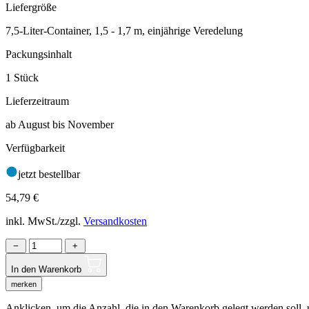
Liefergröße
7,5-Liter-Container, 1,5 - 1,7 m, einjährige Veredelung
Packungsinhalt
1 Stück
Lieferzeitraum
ab August bis November
Verfügbarkeit
jetzt bestellbar
54,79
€
inkl. MwSt./zzgl.
Versandkosten
−
+
In den Warenkorb
merken
Anklicken, um die Anzahl, die in den Warenkorb gelegt werden soll, um