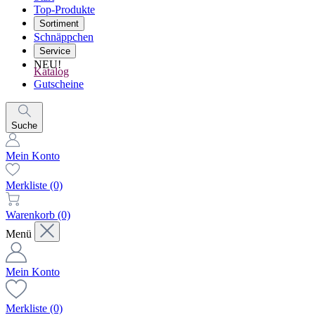
Top-Produkte
Sortiment
Schnäppchen
Service
NEU!
Katalog
Gutscheine
Suche
Mein Konto
Merkliste
(0)
Warenkorb
(0)
Menü
Mein Konto
Merkliste
(0)