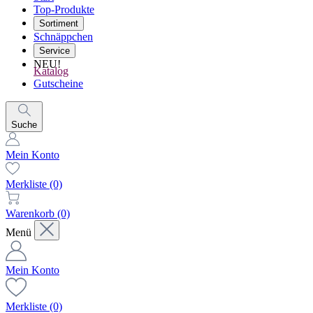
Top-Produkte
Sortiment
Schnäppchen
Service
NEU!
Katalog
Gutscheine
Suche
Mein Konto
Merkliste
(0)
Warenkorb
(0)
Menü
Mein Konto
Merkliste
(0)