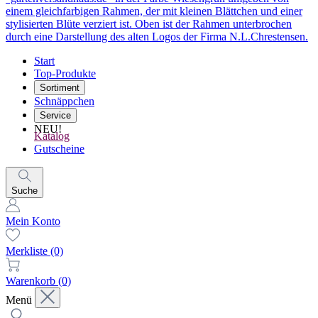
Start
Top-Produkte
Sortiment
Schnäppchen
Service
NEU!
Katalog
Gutscheine
Suche
Mein Konto
Merkliste
(0)
Warenkorb
(0)
Menü