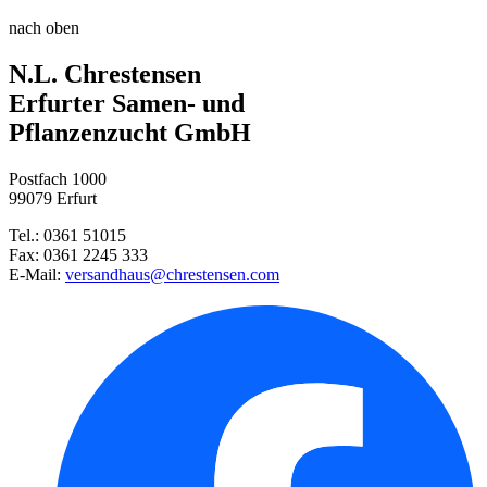
Rosmarin
Substral Naturen® Tomaten Nahr ...
nach oben
Thymian
N.L. Chrestensen
Dill Blattreicher
Gartenschere, 20 cm
Erfurter Samen- und
Pflanzenzucht GmbH
Bergbohnenkraut
Postfach 1000
Italienischer Oregano
99079 Erfurt
Tel.: 0361 51015
Lavendel Phenomenal, PBR
Fax: 0361 2245 333
E-Mail:
versandhaus@chrestensen.com
Frauenmantel
Salbei
Beifuß