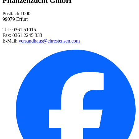
Pflanzenzucht GmbH
Multikraft Roots
Postfach 1000
Cocktailtomate Sweet Valentine ...
99079 Erfurt
Tel.: 0361 51015
Mini-Pflaumentomate Umamini, F ...
Fax: 0361 2245 333
E-Mail:
versandhaus@chrestensen.com
Fuchsschwanz Illumination
Hornveilchen Tiger Eye Red, F1 ...
Knospenheide Gardengirls® Dess ...
Erdbeerbäumchen (immertragend) ...