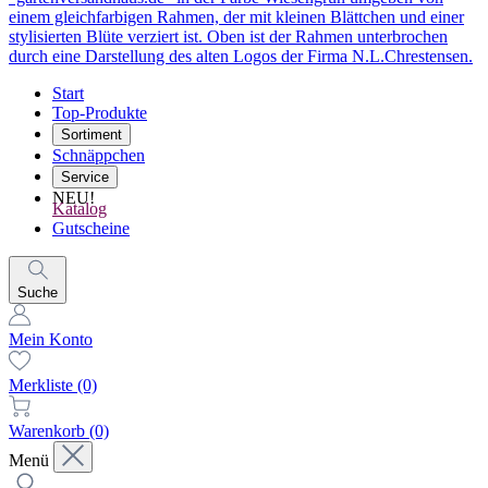
Start
Top-Produkte
Sortiment
Schnäppchen
Service
NEU!
Katalog
Gutscheine
Suche
Mein Konto
Merkliste
(0)
Warenkorb
(0)
Menü