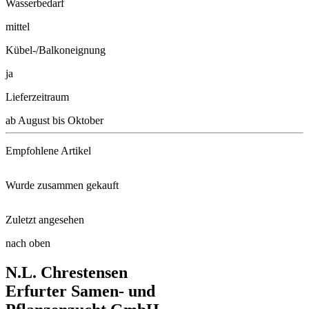
Wasserbedarf
mittel
Kübel-/Balkoneignung
ja
Lieferzeitraum
ab August bis Oktober
Empfohlene Artikel
Wurde zusammen gekauft
Floragard® Bio-Erde Aromatisch ...
Zuletzt angesehen
Botanischer Krokus Orange Mona ...
Substral Naturen® Tomaten Nahr ...
nach oben
Vietnamesischer Koriander
N.L. Chrestensen
Echter Märzenbecher
Kräuterschere
Erfurter Samen- und
Malabar-Spinat India