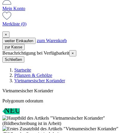
Mein Konto
Merkliste
(0)
×
zum Warenkorb
weiter Einkaufen
zur Kasse
Benachrichtigung bei Verfügbarkeit
×
Schließen
Startseite
Pflanzen & Gehölze
Vietnamesischer Koriander
Vietnamesischer Koriander
Polygonum odoratum
NEU