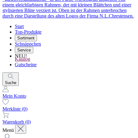
Start
Top-Produkte
Sortiment
Schnäppchen
Service
NEU!
Katalog
Gutscheine
Suche
Mein Konto
Merkliste
(0)
Warenkorb
(0)
Menü