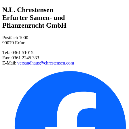
Spiral-Chili
N.L. Chrestensen
Stabtomate Harzfeuer, F1 (unve ...
Bio Dünge-Tabs für Gemüse, Tom ...
Erfurter Samen- und
Pflanzenzucht GmbH
Tropfen-Chili
Postfach 1000
Gemüsepaprika Yecla, F1 (unver ...
99079 Erfurt
Tel.: 0361 51015
Hausgurke Euphya, F1 (veredelt ...
Fax: 0361 2245 333
E-Mail:
versandhaus@chrestensen.com
Stabtomate Harzfeuer, F1
Radies Riesenbutter
Steckzwiebel Stuttgarter Riese ...