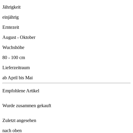
Jährigkeit
einjährig
Erntezeit
August - Oktober
Wuchshöhe
80 - 100 cm
Lieferzeitraum
ab April bis Mai
Empfohlene Artikel
Wurde zusammen gekauft
Floragard® Bio-Erde Lecker
Zuletzt angesehen
Zitronen-Chili Lemon Drop
Substral Naturen® Tomaten Nahr ...
nach oben